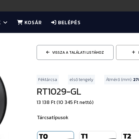
K
KOSÁR
BELÉPÉS
VISSZA A TALÁLATI LISTÁHOZ
Féktárcsa
első tengely
Átmérő (mm):
27
RT1029-GL
13 138 Ft (10 345 Ft nettó)
Tárcsatípusok