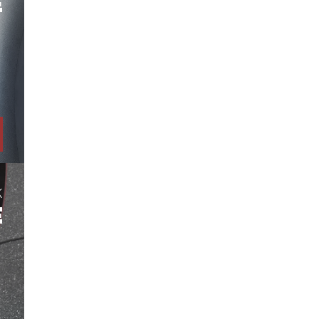
E
K
E