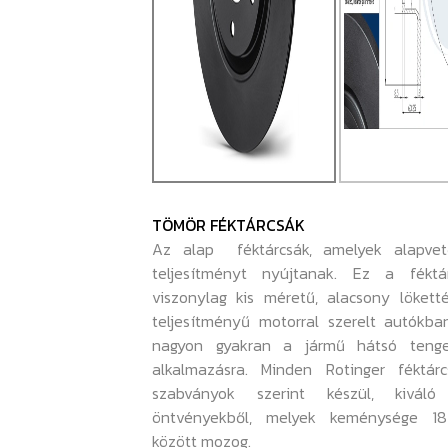
TÖMÖR FÉKTÁRCSÁK
Az alap féktárcsák, amelyek alapvet
teljesítményt nyújtanak. Ez a féktá
viszonylag kis méretű, alacsony lökett
teljesítményű motorral szerelt autókba
nagyon gyakran a jármű hátsó tenge
alkalmazásra. Minden Rotinger féktárc
szabványok szerint készül, kiváló
öntvényekből, melyek keménysége 1
között mozog.