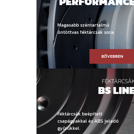
PERFORMANC
Magasabb széntartalmú
öntöttvas féktárcsák sora.
BŐVEBBEN
FÉKTÁRCSÁ
BS LIN
Féktárcsák beépített
csapágyakkal és ABS jeladó
gyűrűkkel.