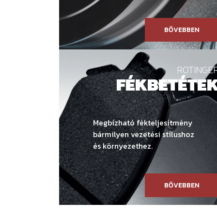
BŐVEBBEN
ROTINGE
FÉKBETÉTE
Megbízható fékteljesítmény
bármilyen vezetési stílushoz
és környezethez.
BŐVEBBEN