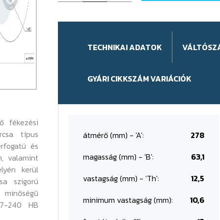
TECHNIKAI ADATOK
VÁLTÓSZ
GYÁRI CIKKSZÁM VARIÁCIÓK
ő fékezési
rcsa típus
átmérő (mm) - 'A':
278
érfogatú és
magasság (mm) - 'B':
63,1
n, valamint
lyén kerül
vastagság (mm) - 'Th':
12,5
sa szigorú
 minőségű
minimum vastagság (mm):
10,6
87-240 HB