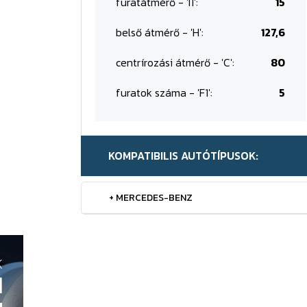
furatátmérő - 'I1':
15
belső átmérő - 'H':
127,6
centrírozási átmérő - 'C':
80
furatok száma - 'F1':
5
KOMPATIBILIS AUTÓTÍPUSOK:
+ MERCEDES-BENZ
K
H