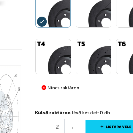
Nincs raktáron
Külső raktáron
lévő készlet:
0
db
2
-
+
LISTÁRA VELE