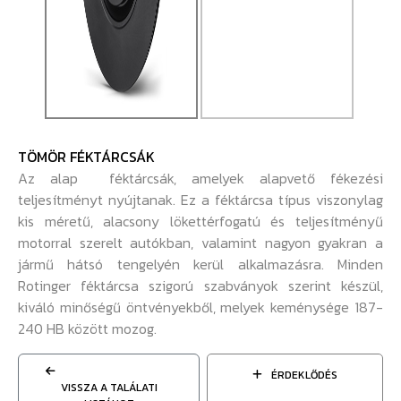
TÖMÖR FÉKTÁRCSÁK
Az alap féktárcsák, amelyek alapvető fékezési
teljesítményt nyújtanak. Ez a féktárcsa típus viszonylag
kis méretű, alacsony lökettérfogatú és teljesítményű
motorral szerelt autókban, valamint nagyon gyakran a
jármű hátsó tengelyén kerül alkalmazásra. Minden
Rotinger féktárcsa szigorú szabványok szerint készül,
kiváló minőségű öntvényekből, melyek keménysége 187-
240 HB között mozog.
ÉRDEKLŐDÉS
VISSZA A TALÁLATI