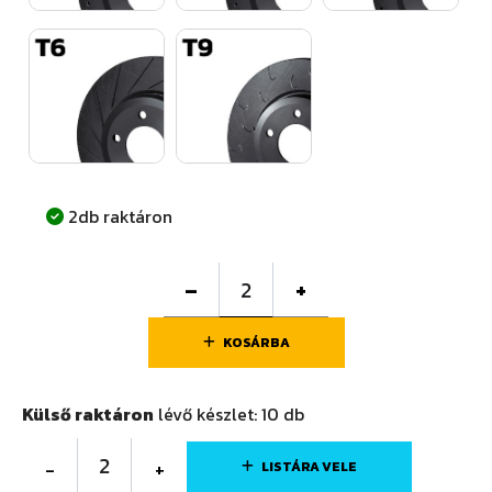
2db raktáron
–
+
KOSÁRBA
Külső raktáron
lévő készlet:
10
db
2
-
+
LISTÁRA VELE