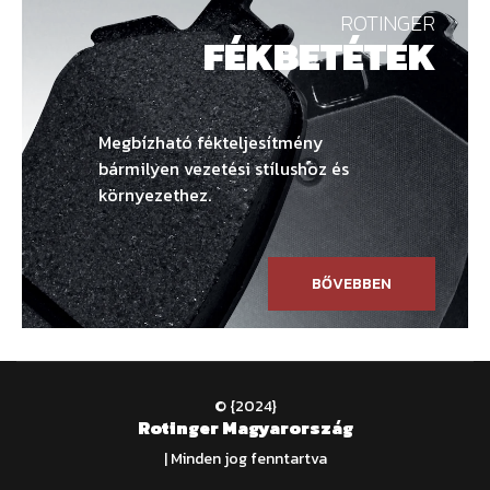
ROTINGER
FÉKBETÉTEK
Megbízható fékteljesítmény
bármilyen vezetési stílushoz és
környezethez.
BŐVEBBEN
© {2024}
Rotinger Magyarország
| Minden jog fenntartva