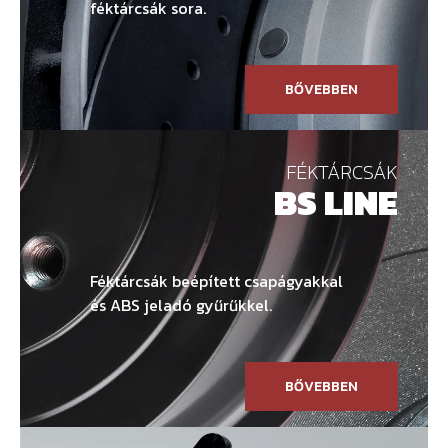
féktárcsák sora.
BŐVEBBEN
FÉKTÁRCSÁK
BS LINE
Féktárcsák beépített csapágyakkal
és ABS jeladó gyűrűkkel.
BŐVEBBEN