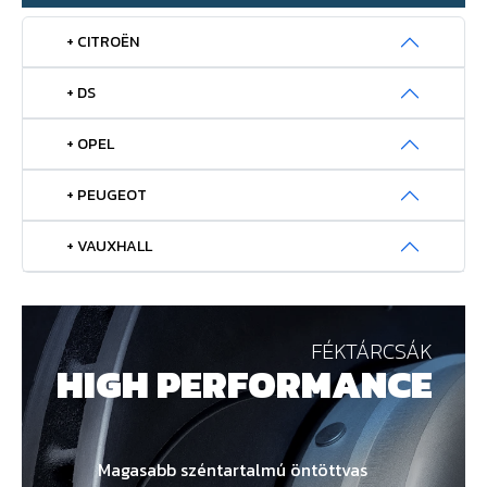
+ CITROËN
+ DS
+ OPEL
+ PEUGEOT
+ VAUXHALL
FÉKTÁRCSÁK
HIGH PERFORMANCE
Magasabb széntartalmú öntöttvas