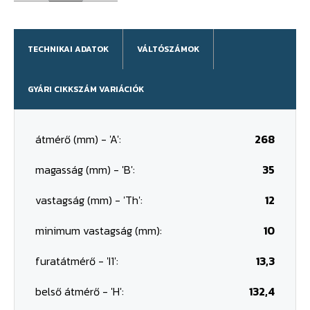
TECHNIKAI ADATOK
VÁLTÓSZÁMOK
GYÁRI CIKKSZÁM VARIÁCIÓK
átmérő (mm) - 'A':
268
magasság (mm) - 'B':
35
vastagság (mm) - 'Th':
12
minimum vastagság (mm):
10
furatátmérő - 'I1':
13,3
belső átmérő - 'H':
132,4