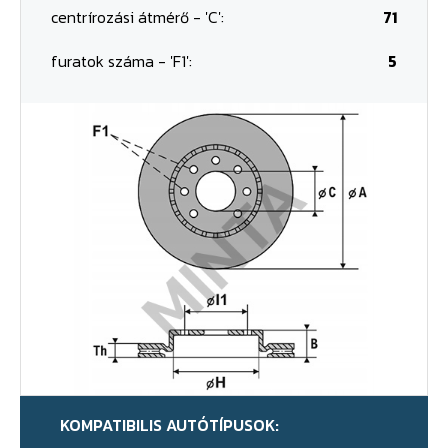
centrírozási átmérő - 'C':
71
furatok száma - 'F1':
5
KOMPATIBILIS AUTÓTÍPUSOK: