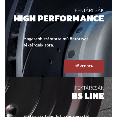
FÉKTÁRCSÁK
HIGH PERFORMANCE
Magasabb széntartalmú öntöttvas
féktárcsák sora.
BŐVEBBEN
FÉKTÁRCSÁK
BS LINE
Féktárcsák beépített csapágyakkal