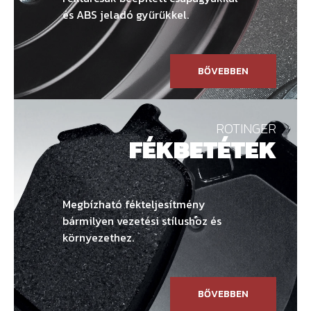
és ABS jeladó gyűrűkkel.
BŐVEBBEN
ROTINGER
FÉKBETÉTEK
Megbízható fékteljesítmény
bármilyen vezetési stílushoz és
környezethez.
BŐVEBBEN