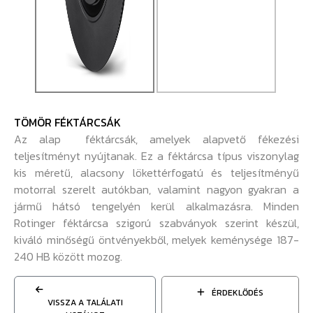
TÖMÖR FÉKTÁRCSÁK
Az alap féktárcsák, amelyek alapvető fékezési
teljesítményt nyújtanak. Ez a féktárcsa típus viszonylag
kis méretű, alacsony lökettérfogatú és teljesítményű
motorral szerelt autókban, valamint nagyon gyakran a
jármű hátsó tengelyén kerül alkalmazásra. Minden
Rotinger féktárcsa szigorú szabványok szerint készül,
kiváló minőségű öntvényekből, melyek keménysége 187-
240 HB között mozog.
ÉRDEKLŐDÉS
VISSZA A TALÁLATI