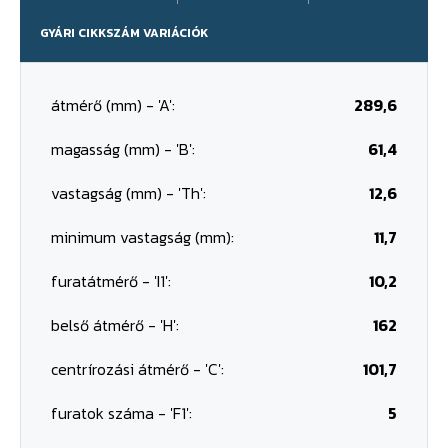
GYÁRI CIKKSZÁM VARIÁCIÓK
átmérő (mm) - 'A':
289,6
magasság (mm) - 'B':
61,4
vastagság (mm) - 'Th':
12,6
minimum vastagság (mm):
11,7
furatátmérő - 'I1':
10,2
belső átmérő - 'H':
162
centrírozási átmérő - 'C':
101,7
furatok száma - 'F1':
5