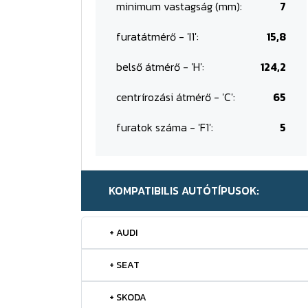
minimum vastagság (mm):
7
furatátmérő - 'I1':
15,8
belső átmérő - 'H':
124,2
centrírozási átmérő - 'C':
65
furatok száma - 'F1':
5
KOMPATIBILIS AUTÓTÍPUSOK:
+ AUDI
+ SEAT
+ SKODA