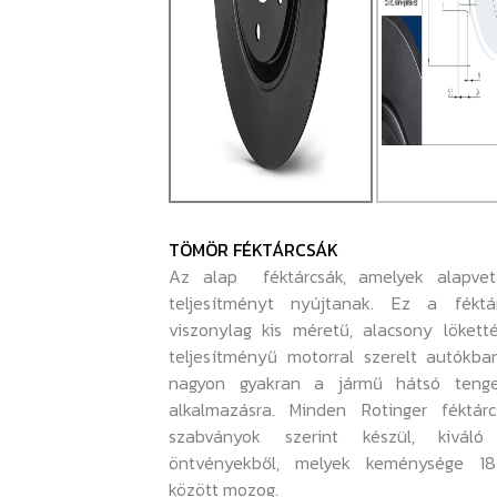
TÖMÖR FÉKTÁRCSÁK
Az alap féktárcsák, amelyek alapvet
teljesítményt nyújtanak. Ez a féktá
viszonylag kis méretű, alacsony lökett
teljesítményű motorral szerelt autókba
nagyon gyakran a jármű hátsó tenge
alkalmazásra. Minden Rotinger féktárc
szabványok szerint készül, kiváló
öntvényekből, melyek keménysége 1
között mozog.