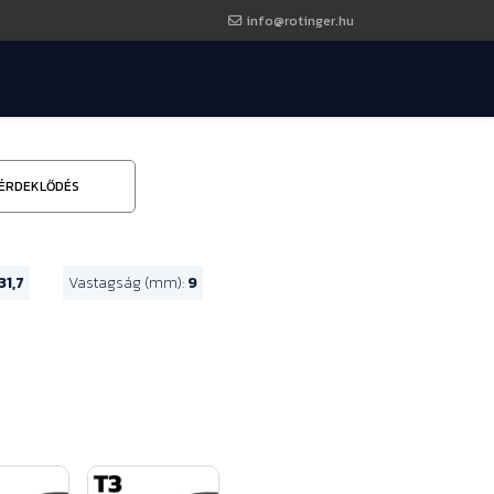
info@rotinger.hu
ÉRDEKLŐDÉS
31,7
Vastagság (mm):
9