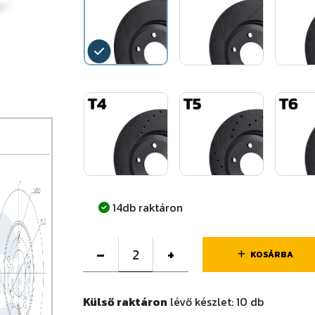
14db raktáron
–
+
KOSÁRBA
Külső raktáron
lévő készlet:
10
db