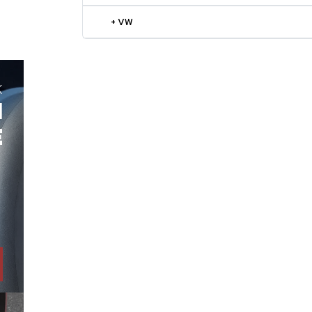
+ VW
K
H
E