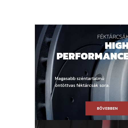
FÉKTÁRCSÁ
HIG
PERFORMANC
Magasabb széntartalmú
öntöttvas féktárcsák sora.
BŐVEBBEN