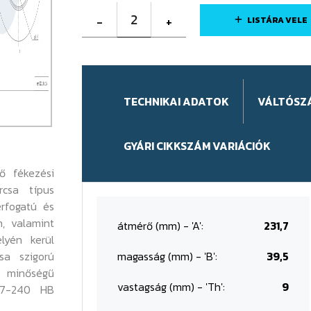
2
-
+
LISTÁRA VELE
TECHNIKAI ADATOK
VÁLTÓSZ
GYÁRI CIKKSZÁM VARIÁCIÓK
ő fékezési
rcsa típus
érfogatú és
n, valamint
átmérő (mm) - 'A':
231,7
lyén kerül
sa szigorú
magasság (mm) - 'B':
39,5
 minőségű
vastagság (mm) - 'Th':
9
87-240 HB