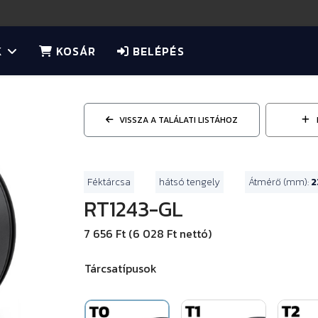
K
KOSÁR
BELÉPÉS
VISSZA A TALÁLATI LISTÁHOZ
Féktárcsa
hátsó tengely
Átmérő (mm):
2
RT1243-GL
7 656 Ft (6 028 Ft nettó)
Tárcsatípusok