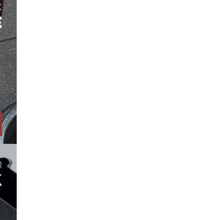
K
E
R
K