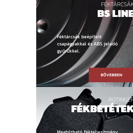
FÉKTÁRCSÁ
BS LIN
Féktárcsák beépített
csapágyakkal és ABS jeladó
gyűrűkkel.
BŐVEBBEN
ROTINGE
FÉKBETÉTE
Megbízható fékteljesítmény