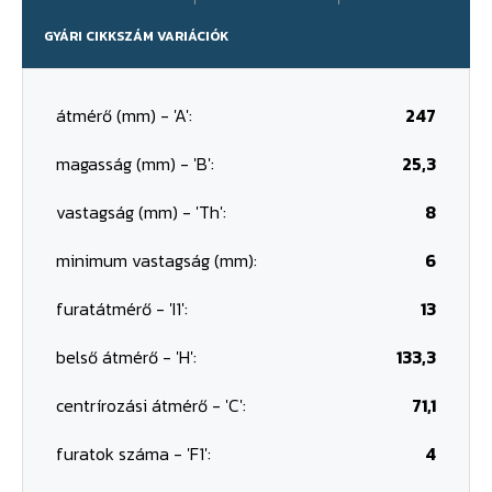
GYÁRI CIKKSZÁM VARIÁCIÓK
átmérő (mm) - 'A':
247
magasság (mm) - 'B':
25,3
vastagság (mm) - 'Th':
8
minimum vastagság (mm):
6
furatátmérő - 'I1':
13
belső átmérő - 'H':
133,3
centrírozási átmérő - 'C':
71,1
furatok száma - 'F1':
4