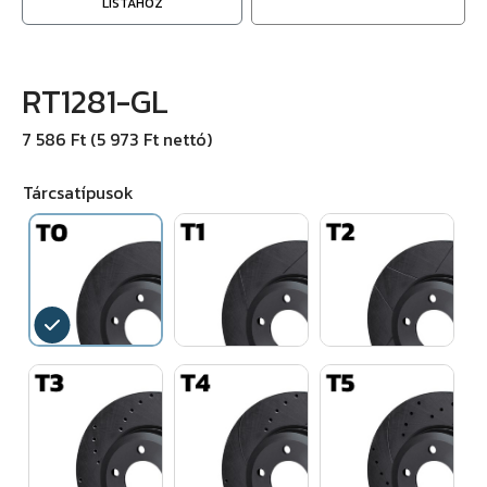
LISTÁHOZ
RT1281-GL
7 586 Ft (5 973 Ft nettó)
Tárcsatípusok