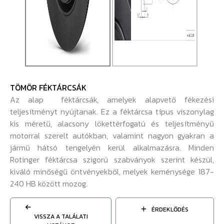
TÖMÖR FÉKTÁRCSÁK
Az alap féktárcsák, amelyek alapvető fékezési
teljesítményt nyújtanak. Ez a féktárcsa típus viszonylag
kis méretű, alacsony lökettérfogatú és teljesítményű
motorral szerelt autókban, valamint nagyon gyakran a
jármű hátsó tengelyén kerül alkalmazásra. Minden
Rotinger féktárcsa szigorú szabványok szerint készül,
kiváló minőségű öntvényekből, melyek keménysége 187-
240 HB között mozog.
ÉRDEKLŐDÉS
VISSZA A TALÁLATI