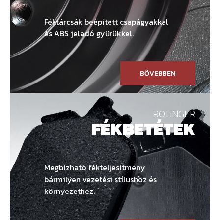
Féktárcsák beépített csapágyakkal
és ABS jeladó gyűrűkkel.
BŐVEBBEN
ROTINGER
FÉKBETÉTEK
Megbízható fékteljesítmény
bármilyen vezetési stílushoz és
környezethez.