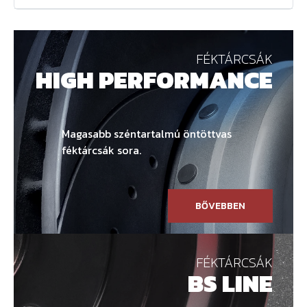
FÉKTÁRCSÁK
HIGH PERFORMANCE
Magasabb széntartalmú öntöttvas
féktárcsák sora.
BŐVEBBEN
FÉKTÁRCSÁK
BS LINE