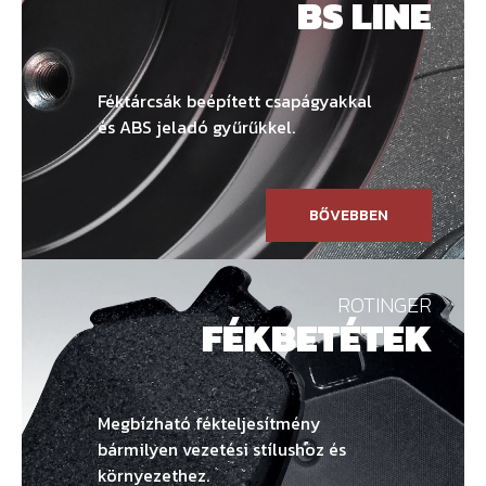
BS LINE
Féktárcsák beépített csapágyakkal
és ABS jeladó gyűrűkkel.
BŐVEBBEN
ROTINGER
FÉKBETÉTEK
Megbízható fékteljesítmény
bármilyen vezetési stílushoz és
környezethez.