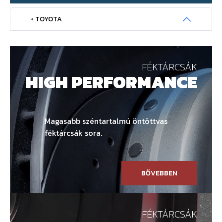
+ TOYOTA
FÉKTÁRCSÁK
HIGH PERFORMANCE
Magasabb széntartalmú öntöttvas
féktárcsák sora.
BŐVEBBEN
FÉKTÁRCSÁK