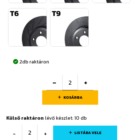
2db raktáron
–
+
KOSÁRBA
Külső raktáron
lévő készlet:
10
db
2
-
+
LISTÁRA VELE