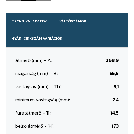
TECHNIKAI ADATOK
VÁLTÓSZÁMOK
GYÁRI CIKKSZÁM VARIÁCIÓK
átmérő (mm) - 'A':
268,9
magasság (mm) - 'B':
55,5
vastagság (mm) - 'Th':
9,1
minimum vastagság (mm):
7,4
furatátmérő - 'I1':
14,5
belső átmérő - 'H':
173