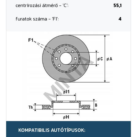
centrírozási átmérő - 'C':
55,1
furatok száma - 'F1':
4
KOMPATIBILIS AUTÓTÍPUSOK: