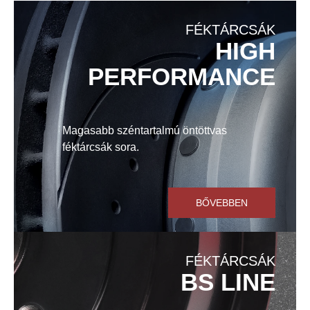
FÉKTÁRCSÁK
HIGH
PERFORMANCE
Magasabb széntartalmú öntöttvas
féktárcsák sora.
BŐVEBBEN
FÉKTÁRCSÁK
BS LINE