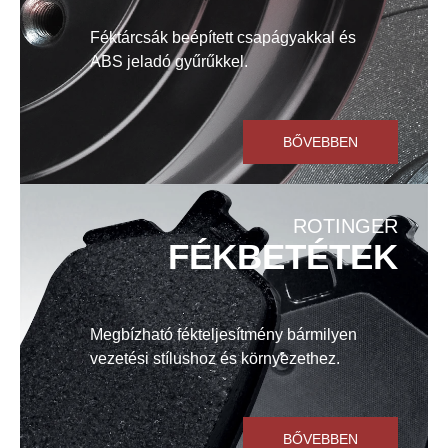
Féktárcsák beépített csapágyakkal és
ABS jeladó gyűrűkkel.
BŐVEBBEN
ROTINGER
FÉKBETÉTEK
Megbízható fékteljesítmény bármilyen
vezetési stílushoz és környezethez.
BŐVEBBEN