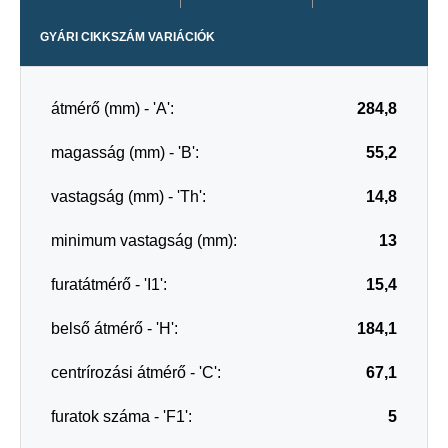
GYÁRI CIKKSZÁM VARIÁCIÓK
átmérő (mm) - 'A':
284,8
magasság (mm) - 'B':
55,2
vastagság (mm) - 'Th':
14,8
minimum vastagság (mm):
13
furatátmérő - 'I1':
15,4
belső átmérő - 'H':
184,1
centrírozási átmérő - 'C':
67,1
furatok száma - 'F1':
5