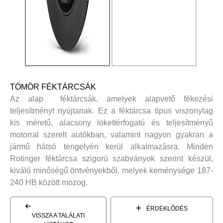
TÖMÖR FÉKTÁRCSÁK
Az alap féktárcsák, amelyek alapvető fékezési
teljesítményt nyújtanak. Ez a féktárcsa típus viszonylag
kis méretű, alacsony lökettérfogatú és teljesítményű
motorral szerelt autókban, valamint nagyon gyakran a
jármű hátsó tengelyén kerül alkalmazásra. Minden
Rotinger féktárcsa szigorú szabványok szerint készül,
kiváló minőségű öntvényekből, melyek keménysége 187-
240 HB között mozog.
ÉRDEKLŐDÉS
VISSZA A TALÁLATI