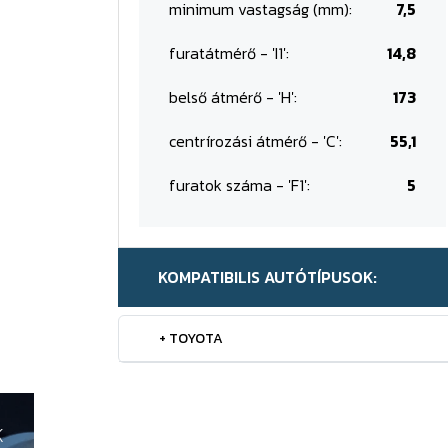
minimum vastagság (mm):
7,5
furatátmérő - 'I1':
14,8
belső átmérő - 'H':
173
centrírozási átmérő - 'C':
55,1
furatok száma - 'F1':
5
KOMPATIBILIS AUTÓTÍPUSOK:
+ TOYOTA
K