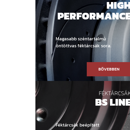
HIG
PERFORMANC
Magasabb széntartalmú
öntöttvas féktárcsák sora.
BŐVEBBEN
FÉKTÁRCSÁ
BS LIN
Féktárcsák beépített