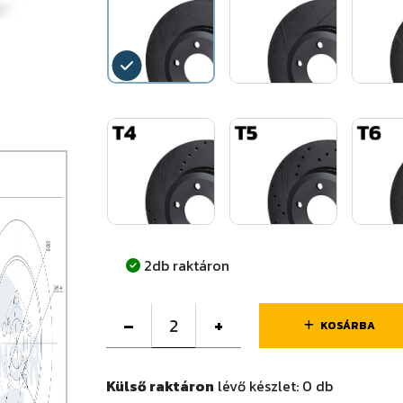
2db raktáron
–
+
KOSÁRBA
Külső raktáron
lévő készlet:
0
db