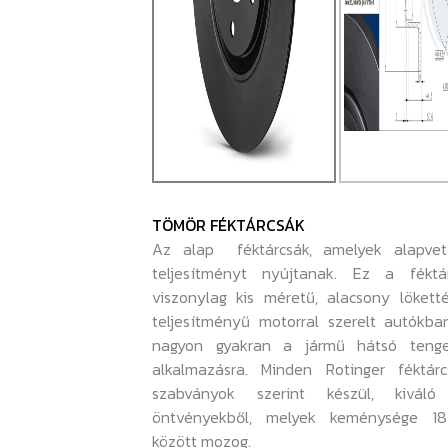
TÖMÖR FÉKTÁRCSÁK
Az alap féktárcsák, amelyek alapvet
teljesítményt nyújtanak. Ez a féktá
viszonylag kis méretű, alacsony lökett
teljesítményű motorral szerelt autókba
nagyon gyakran a jármű hátsó tenge
alkalmazásra. Minden Rotinger féktárc
szabványok szerint készül, kiváló
öntvényekből, melyek keménysége 1
között mozog.