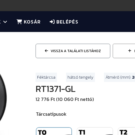
K
KOSÁR
BELÉPÉS
VISSZA A TALÁLATI LISTÁHOZ
Féktárcsa
hátsó tengely
Átmérő (mm):
2
RT1371-GL
12 776 Ft (10 060 Ft nettó)
Tárcsatípusok