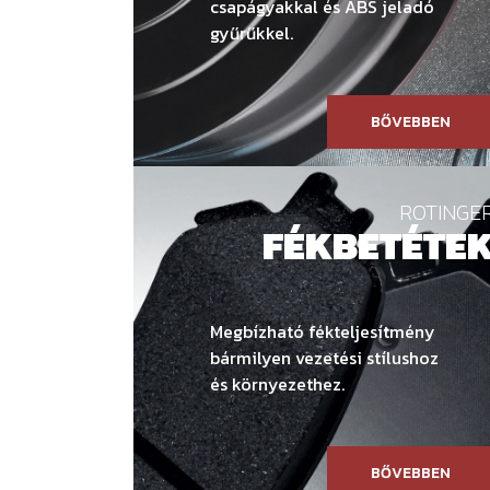
csapágyakkal és ABS jeladó
gyűrűkkel.
BŐVEBBEN
ROTINGE
FÉKBETÉTE
Megbízható fékteljesítmény
bármilyen vezetési stílushoz
és környezethez.
BŐVEBBEN