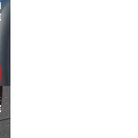
H
E
K
E