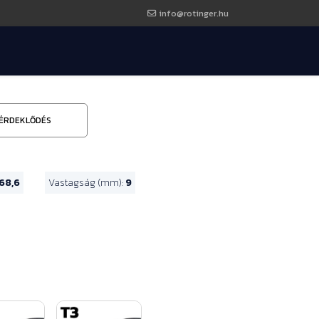
info@rotinger.hu
ÉRDEKLŐDÉS
68,6
Vastagság (mm):
9