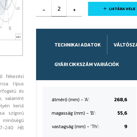
2
-
+
LISTÁRA VELE
TECHNIKAI ADATOK
VÁLTÓSZ
GYÁRI CIKKSZÁM VARIÁCIÓK
ő fékezési
rcsa típus
érfogatú és
n, valamint
átmérő (mm) - 'A':
268,6
lyén kerül
sa szigorú
magasság (mm) - 'B':
55,6
 minőségű
vastagság (mm) - 'Th':
9
87-240 HB