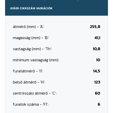
GYÁRI CIKKSZÁM VARIÁCIÓK
átmérő (mm) - 'A':
255,8
magasság (mm) - 'B':
41,1
vastagság (mm) - 'Th':
10,8
minimum vastagság (mm):
10
furatátmérő - 'I1':
14,5
belső átmérő - 'H':
123
centrírozási átmérő - 'C':
60
furatok száma - 'F1':
6