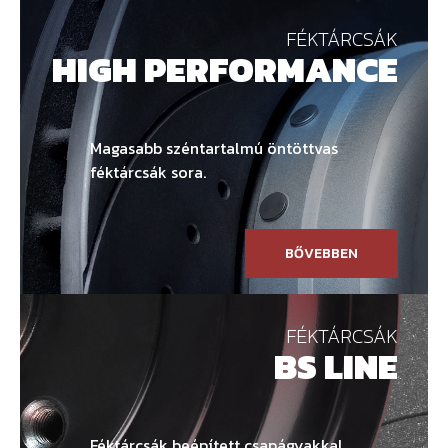
FÉKTÁRCSÁK
HIGH PERFORMANCE
Magasabb széntartalmú öntöttvas
féktárcsák sora.
BŐVEBBEN
FÉKTÁRCSÁK
BS LINE
Féktárcsák beépített csapágyakkal