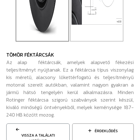
TÖMÖR FÉKTÁRCSÁK
Az alap féktárcsák, amelyek alapvető fékezési
teljesítményt nyújtanak. Ez a féktárcsa típus viszonylag
kis méretű, alacsony lökettérfogatú és teljesítményű
motorral szerelt autókban, valamint nagyon gyakran a
jármű hátsó tengelyén kerül alkalmazásra. Minden
Rotinger féktárcsa szigorú szabványok szerint készül,
kiváló minőségű öntvényekből, melyek keménysége 187-
240 HB között mozog.
ÉRDEKLŐDÉS
VISSZA A TALÁLATI