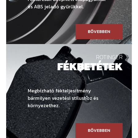
és ABS jeladó gyűrűkkel.
BŐVEBBEN
ROTINGER
FÉKBETÉTEK
Megbízható fékteljesítmény
bármilyen vezetési stílushoz és
környezethez.
BŐVEBBEN