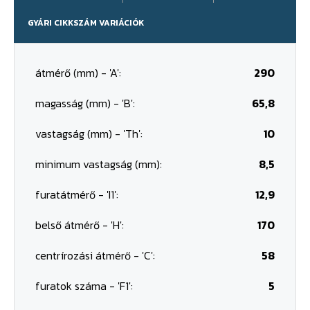
GYÁRI CIKKSZÁM VARIÁCIÓK
átmérő (mm) - 'A':
290
magasság (mm) - 'B':
65,8
vastagság (mm) - 'Th':
10
minimum vastagság (mm):
8,5
furatátmérő - 'I1':
12,9
belső átmérő - 'H':
170
centrírozási átmérő - 'C':
58
furatok száma - 'F1':
5