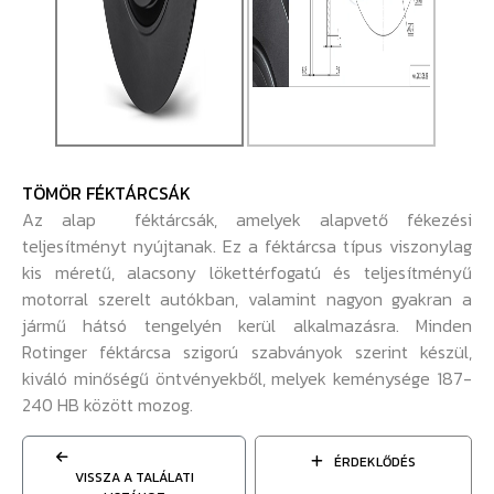
TÖMÖR FÉKTÁRCSÁK
Az alap féktárcsák, amelyek alapvető fékezési
teljesítményt nyújtanak. Ez a féktárcsa típus viszonylag
kis méretű, alacsony lökettérfogatú és teljesítményű
motorral szerelt autókban, valamint nagyon gyakran a
jármű hátsó tengelyén kerül alkalmazásra. Minden
Rotinger féktárcsa szigorú szabványok szerint készül,
kiváló minőségű öntvényekből, melyek keménysége 187-
240 HB között mozog.
ÉRDEKLŐDÉS
VISSZA A TALÁLATI