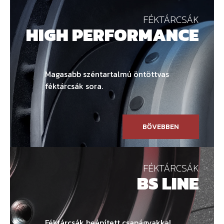
FÉKTÁRCSÁK
HIGH PERFORMANCE
Magasabb széntartalmú öntöttvas
féktárcsák sora.
BŐVEBBEN
FÉKTÁRCSÁK
BS LINE
Féktárcsák beépített csapágyakkal