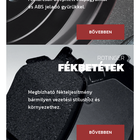
és ABS jeladó gyűrűkkel.
BŐVEBBEN
ROTINGER
FÉKBETÉTEK
Megbízható fékteljesítmény
bármilyen vezetési stílushoz és
környezethez.
BŐVEBBEN