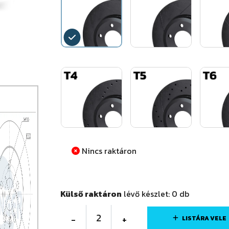
Nincs raktáron
Külső raktáron
lévő készlet:
0
db
2
-
+
LISTÁRA VELE