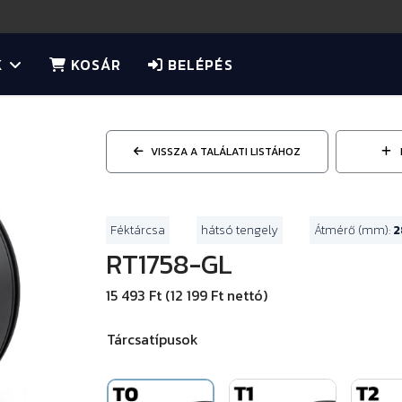
K
KOSÁR
BELÉPÉS
VISSZA A TALÁLATI LISTÁHOZ
Féktárcsa
hátsó tengely
Átmérő (mm):
2
RT1758-GL
15 493 Ft (12 199 Ft nettó)
Tárcsatípusok