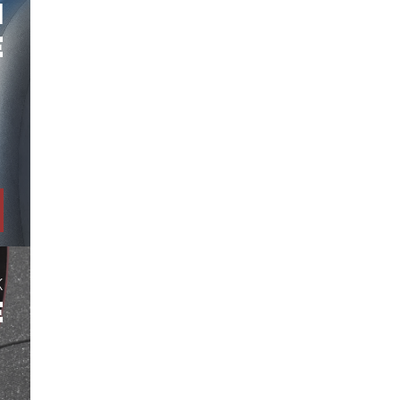
H
E
K
E