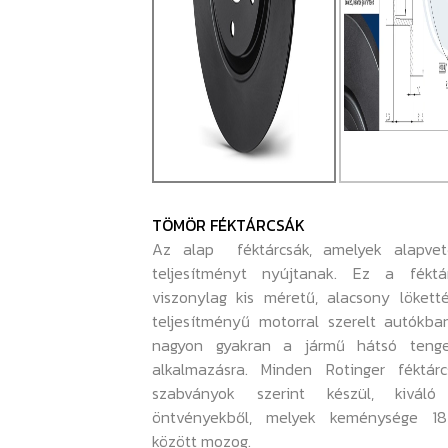
TÖMÖR FÉKTÁRCSÁK
Az alap féktárcsák, amelyek alapvet
teljesítményt nyújtanak. Ez a féktá
viszonylag kis méretű, alacsony lökett
teljesítményű motorral szerelt autókba
nagyon gyakran a jármű hátsó tenge
alkalmazásra. Minden Rotinger féktárc
szabványok szerint készül, kiváló
öntvényekből, melyek keménysége 1
között mozog.