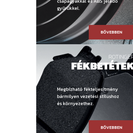
csapágyakkal és ABS jeladó
gyűrűkkel.
BŐVEBBEN
ROTINGE
FÉKBETÉTE
Megbízható fékteljesítmény
bármilyen vezetési stílushoz
és környezethez.
BŐVEBBEN