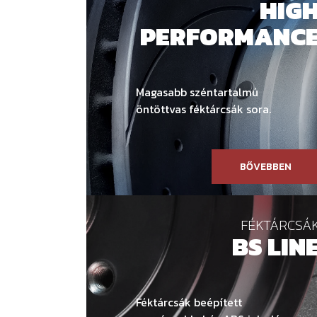
HIG
PERFORMANC
Magasabb széntartalmú
öntöttvas féktárcsák sora.
BŐVEBBEN
FÉKTÁRCSÁ
BS LIN
Féktárcsák beépített