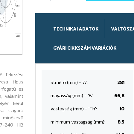
TECHNIKAI ADATOK
VÁLTÓSZ
GYÁRI CIKKSZÁM VARIÁCIÓK
ő fékezési
rcsa típus
átmérő (mm) - 'A':
281
érfogatú és
magasság (mm) - 'B':
66,8
n, valamint
lyén kerül
vastagság (mm) - 'Th':
10
sa szigorú
 minőségű
minimum vastagság (mm):
8,5
87-240 HB