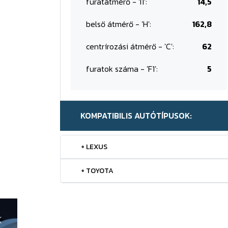
furatátmérő - 'I1':
14,5
belső átmérő - 'H':
162,8
centrírozási átmérő - 'C':
62
furatok száma - 'F1':
5
KOMPATIBILIS AUTÓTÍPUSOK:
+ LEXUS
+ TOYOTA
K