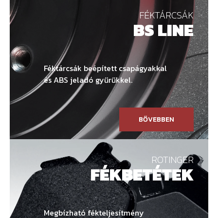
FÉKTÁRCSÁK
BS LINE
Féktárcsák beépített csapágyakkal
és ABS jeladó gyűrűkkel.
BŐVEBBEN
ROTINGER
FÉKBETÉTEK
Megbízható fékteljesítmény