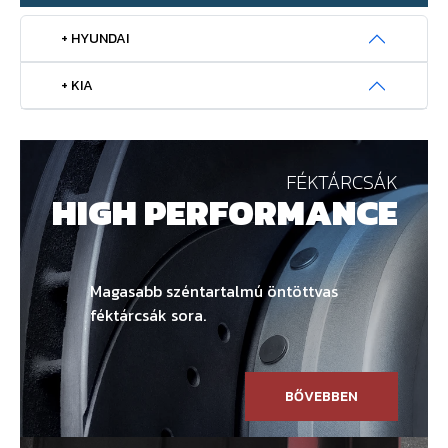
+ HYUNDAI
+ KIA
FÉKTÁRCSÁK
HIGH PERFORMANCE
Magasabb széntartalmú öntöttvas
féktárcsák sora.
BŐVEBBEN