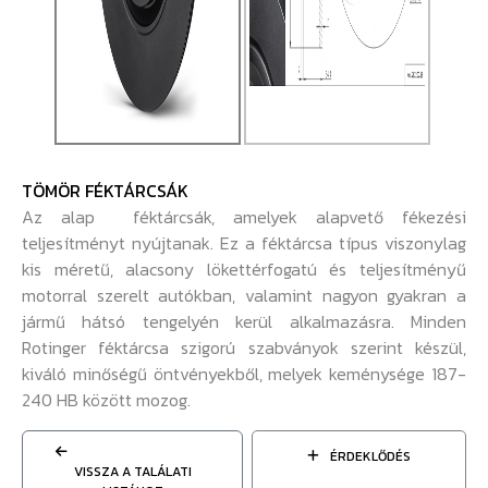
TÖMÖR FÉKTÁRCSÁK
Az alap féktárcsák, amelyek alapvető fékezési
teljesítményt nyújtanak. Ez a féktárcsa típus viszonylag
kis méretű, alacsony lökettérfogatú és teljesítményű
motorral szerelt autókban, valamint nagyon gyakran a
jármű hátsó tengelyén kerül alkalmazásra. Minden
Rotinger féktárcsa szigorú szabványok szerint készül,
kiváló minőségű öntvényekből, melyek keménysége 187-
240 HB között mozog.
ÉRDEKLŐDÉS
VISSZA A TALÁLATI