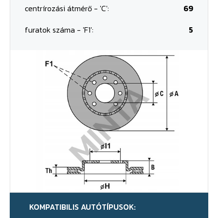
centrírozási átmérő - 'C':
69
furatok száma - 'F1':
5
KOMPATIBILIS AUTÓTÍPUSOK: