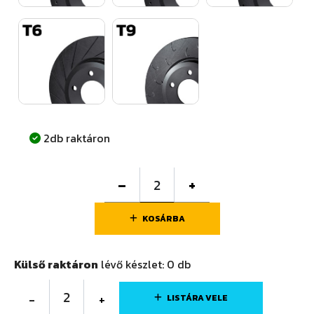
2db raktáron
–
+
KOSÁRBA
Külső raktáron
lévő készlet:
0
db
2
-
+
LISTÁRA VELE