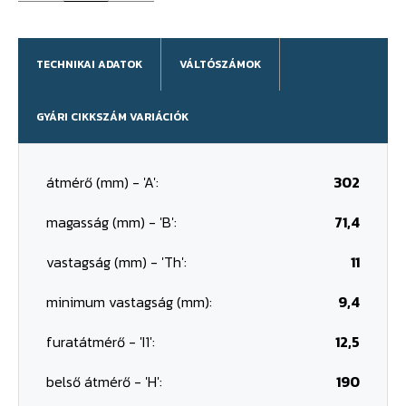
TECHNIKAI ADATOK
VÁLTÓSZÁMOK
GYÁRI CIKKSZÁM VARIÁCIÓK
átmérő (mm) - 'A':
302
magasság (mm) - 'B':
71,4
vastagság (mm) - 'Th':
11
minimum vastagság (mm):
9,4
furatátmérő - 'I1':
12,5
belső átmérő - 'H':
190