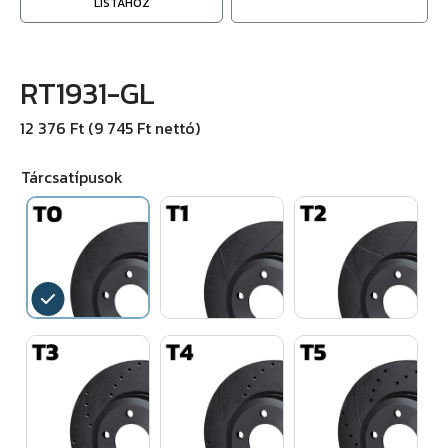
LISTÁHOZ
RT1931-GL
12 376 Ft (9 745 Ft nettó)
Tárcsatípusok