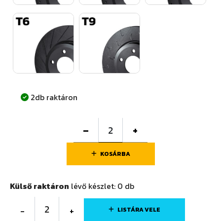
2db raktáron
–
+
KOSÁRBA
Külső raktáron
lévő készlet:
0
db
2
-
+
LISTÁRA VELE