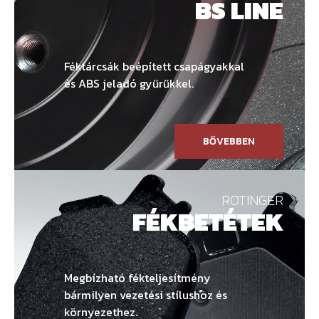
BS LINE
Féktárcsák beépített csapágyakkal
és ABS jeladó gyűrűkkel.
BŐVEBBEN
ROTINGER
FÉKBETÉTEK
Megbízható fékteljesítmény
bármilyen vezetési stílushoz és
környezethez.