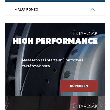
+ ALFA ROMEO
FÉKTÁRCSÁK
HIGH PERFORMANCE
Magasabb széntartalmú öntöttvas
féktárcsák sora.
BŐVEBBEN
FÉKTÁRCSÁK