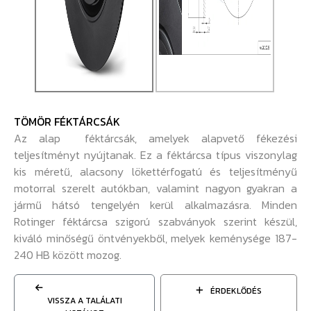
TÖMÖR FÉKTÁRCSÁK
Az alap féktárcsák, amelyek alapvető fékezési
teljesítményt nyújtanak. Ez a féktárcsa típus viszonylag
kis méretű, alacsony lökettérfogatú és teljesítményű
motorral szerelt autókban, valamint nagyon gyakran a
jármű hátsó tengelyén kerül alkalmazásra. Minden
Rotinger féktárcsa szigorú szabványok szerint készül,
kiváló minőségű öntvényekből, melyek keménysége 187-
240 HB között mozog.
ÉRDEKLŐDÉS
VISSZA A TALÁLATI