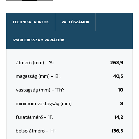
TECHNIKAI ADATOK
VÁLTÓSZÁMOK
GYÁRI CIKKSZÁM VARIÁCIÓK
átmérő (mm) - 'A':
263,9
magasság (mm) - 'B':
40,5
vastagság (mm) - 'Th':
10
minimum vastagság (mm):
8
furatátmérő - 'I1':
14,2
belső átmérő - 'H':
136,5