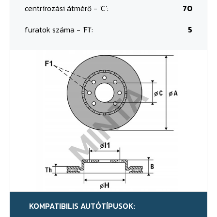
centrírozási átmérő - 'C':
70
furatok száma - 'F1':
5
KOMPATIBILIS AUTÓTÍPUSOK: