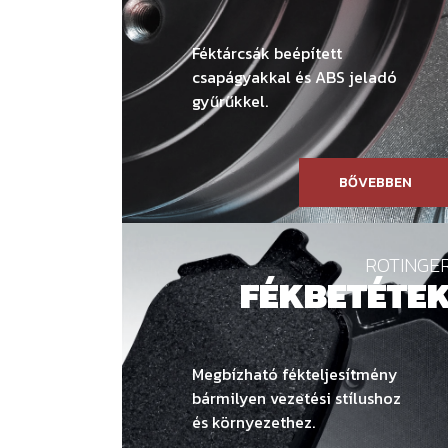
Féktárcsák beépített
csapágyakkal és ABS jeladó
gyűrűkkel.
BŐVEBBEN
ROTINGE
FÉKBETÉTE
Megbízható fékteljesítmény
bármilyen vezetési stílushoz
és környezethez.