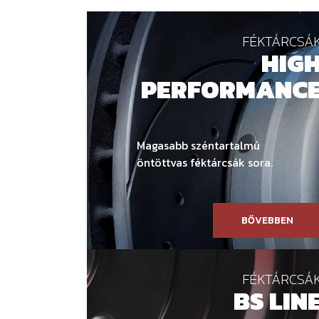
FÉKTÁRCSÁ
HIG
PERFORMANC
Magasabb széntartalmú
öntöttvas féktárcsák sora.
BŐVEBBEN
FÉKTÁRCSÁ
BS LIN