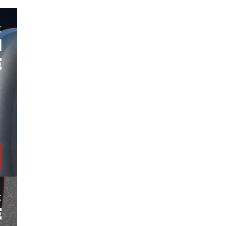
K
H
E
K
E