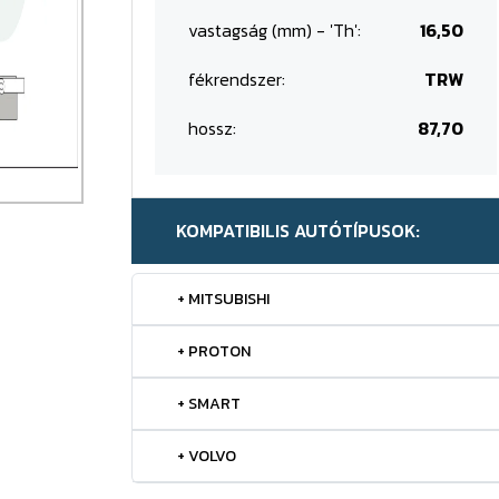
vastagság (mm) - 'Th':
16,50
fékrendszer:
TRW
hossz:
87,70
KOMPATIBILIS AUTÓTÍPUSOK:
+ MITSUBISHI
+ PROTON
+ SMART
+ VOLVO