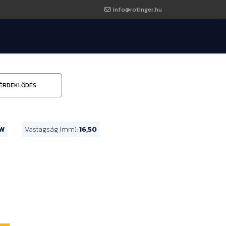
info@rotinger.hu
ÉRDEKLŐDÉS
W
Vastagság (mm):
16,50