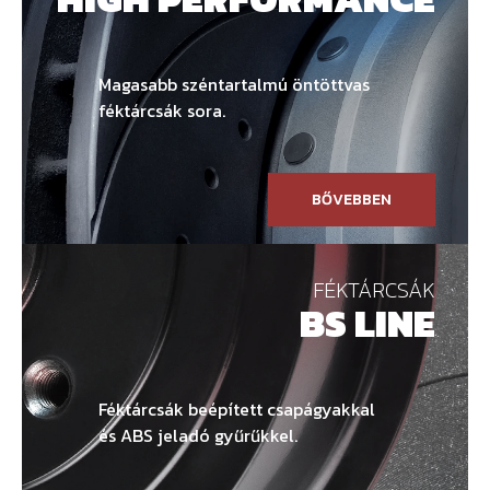
Magasabb széntartalmú öntöttvas
féktárcsák sora.
BŐVEBBEN
FÉKTÁRCSÁK
BS LINE
Féktárcsák beépített csapágyakkal
és ABS jeladó gyűrűkkel.