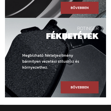
BŐVEBBEN
ROTINGER
FÉKBETÉTEK
Megbízható fékteljesítmény
bármilyen vezetési stílushoz és
környezethez.
BŐVEBBEN