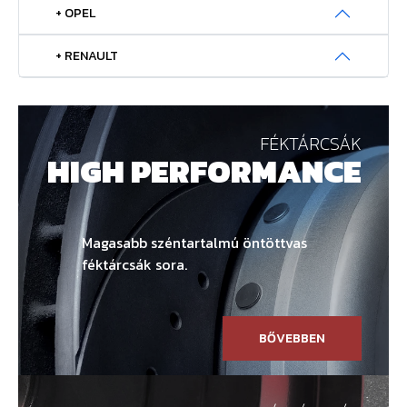
+ OPEL
+ RENAULT
FÉKTÁRCSÁK
HIGH PERFORMANCE
Magasabb széntartalmú öntöttvas
féktárcsák sora.
BŐVEBBEN