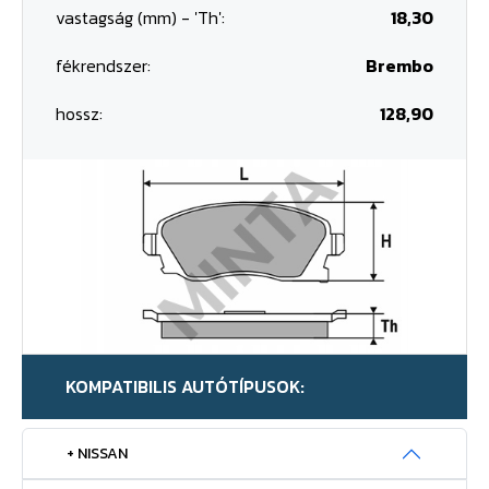
vastagság (mm) - 'Th':
18,30
fékrendszer:
Brembo
hossz:
128,90
KOMPATIBILIS AUTÓTÍPUSOK:
+ NISSAN