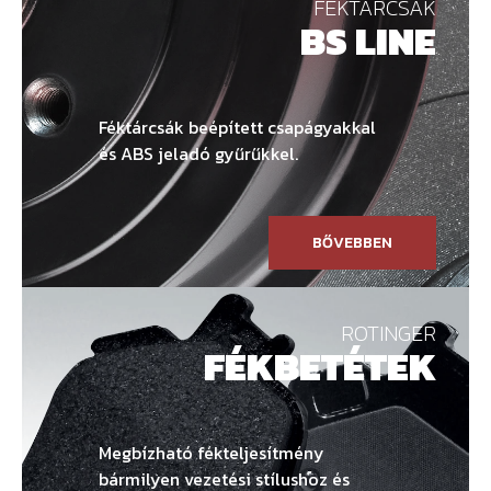
FÉKTÁRCSÁK
BS LINE
Féktárcsák beépített csapágyakkal
és ABS jeladó gyűrűkkel.
BŐVEBBEN
ROTINGER
FÉKBETÉTEK
Megbízható fékteljesítmény
bármilyen vezetési stílushoz és