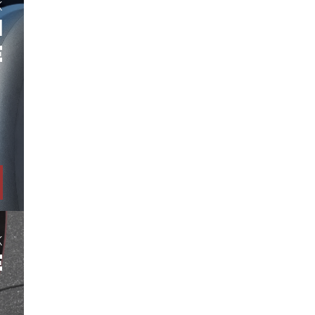
K
H
E
K
E