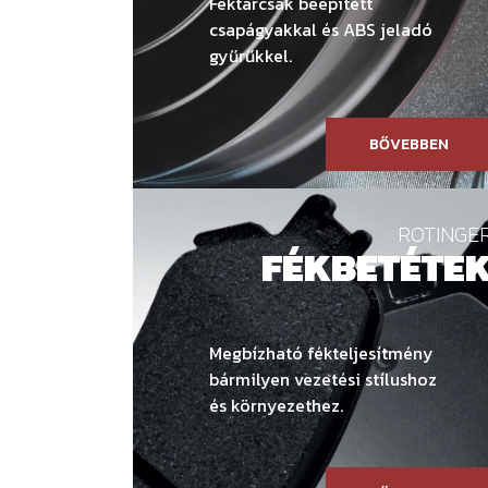
Féktárcsák beépített
csapágyakkal és ABS jeladó
gyűrűkkel.
BŐVEBBEN
ROTINGE
FÉKBETÉTE
Megbízható fékteljesítmény
bármilyen vezetési stílushoz
és környezethez.