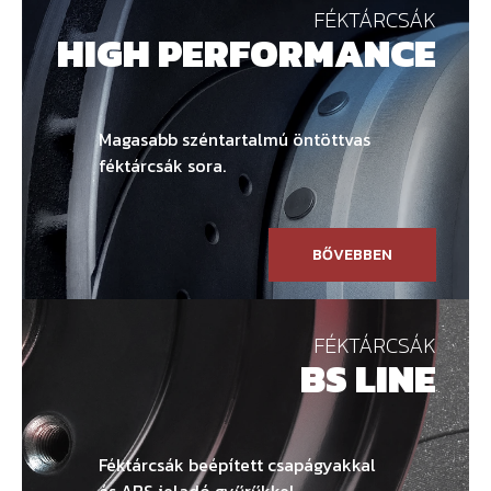
FÉKTÁRCSÁK
HIGH PERFORMANCE
Magasabb széntartalmú öntöttvas
féktárcsák sora.
BŐVEBBEN
FÉKTÁRCSÁK
BS LINE
Féktárcsák beépített csapágyakkal
és ABS jeladó gyűrűkkel.