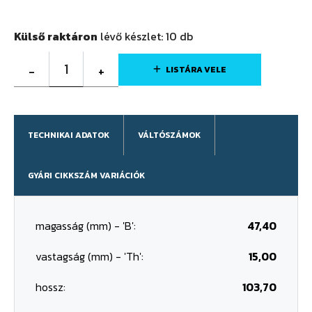
Külső raktáron
lévő készlet:
10
db
1
-
+
LISTÁRA VELE
TECHNIKAI ADATOK
VÁLTÓSZÁMOK
GYÁRI CIKKSZÁM VARIÁCIÓK
magasság (mm) - 'B':
47,40
vastagság (mm) - 'Th':
15,00
hossz:
103,70