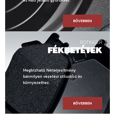
BŐVEBBEN
ROTINGER
FÉKBETÉTEK
Megbízható fékteljesítmény
bármilyen vezetési stílushoz és
környezethez.
BŐVEBBEN