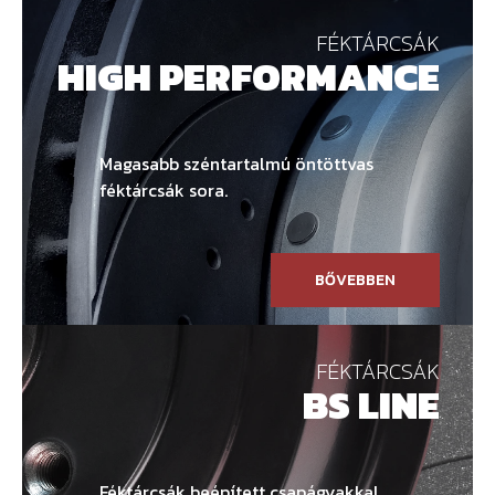
FÉKTÁRCSÁK
HIGH PERFORMANCE
Magasabb széntartalmú öntöttvas
féktárcsák sora.
BŐVEBBEN
FÉKTÁRCSÁK
BS LINE
Féktárcsák beépített csapágyakkal