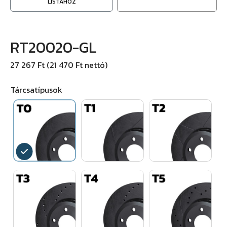
LISTÁHOZ
RT20020-GL
27 267 Ft (21 470 Ft nettó)
Tárcsatípusok