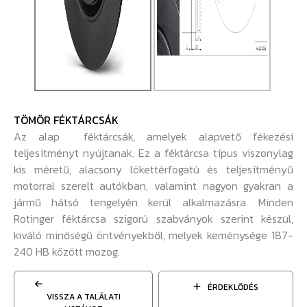
TÖMÖR FÉKTÁRCSÁK
Az alap féktárcsák, amelyek alapvető fékezési
teljesítményt nyújtanak. Ez a féktárcsa típus viszonylag
kis méretű, alacsony lökettérfogatú és teljesítményű
motorral szerelt autókban, valamint nagyon gyakran a
jármű hátsó tengelyén kerül alkalmazásra. Minden
Rotinger féktárcsa szigorú szabványok szerint készül,
kiváló minőségű öntvényekből, melyek keménysége 187-
240 HB között mozog.
ÉRDEKLŐDÉS
VISSZA A TALÁLATI