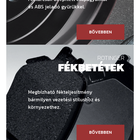
és ABS jeladó gyűrűkkel.
BŐVEBBEN
ROTINGER
FÉKBETÉTEK
Megbízható fékteljesítmény
bármilyen vezetési stílushoz és
környezethez.
BŐVEBBEN