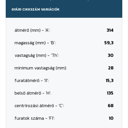
GYÁRI CIKKSZÁM VARIÁCIÓK
átmérő (mm) - 'A':
314
magasság (mm) - 'B':
59,3
vastagság (mm) - 'Th':
30
minimum vastagság (mm):
28
furatátmérő - 'I1':
15,3
belső átmérő - 'H':
135
centrírozási átmérő - 'C':
68
furatok száma - 'F1':
10