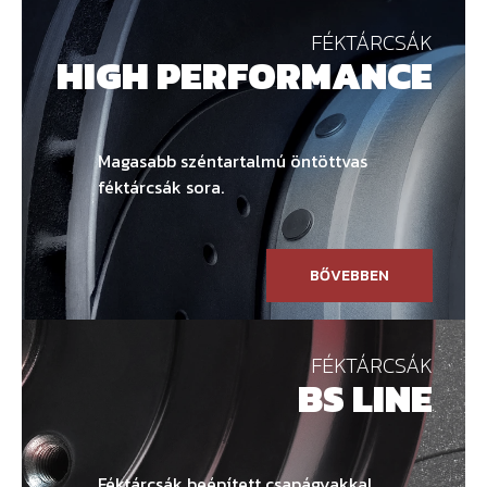
FÉKTÁRCSÁK
HIGH PERFORMANCE
Magasabb széntartalmú öntöttvas
féktárcsák sora.
BŐVEBBEN
FÉKTÁRCSÁK
BS LINE
Féktárcsák beépített csapágyakkal