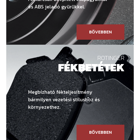
és ABS jeladó gyűrűkkel.
BŐVEBBEN
ROTINGER
FÉKBETÉTEK
Megbízható fékteljesítmény
bármilyen vezetési stílushoz és
környezethez.
BŐVEBBEN