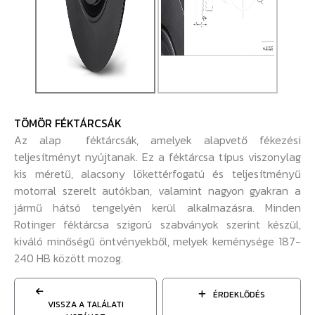
TÖMÖR FÉKTÁRCSÁK
Az alap féktárcsák, amelyek alapvető fékezési
teljesítményt nyújtanak. Ez a féktárcsa típus viszonylag
kis méretű, alacsony lökettérfogatú és teljesítményű
motorral szerelt autókban, valamint nagyon gyakran a
jármű hátsó tengelyén kerül alkalmazásra. Minden
Rotinger féktárcsa szigorú szabványok szerint készül,
kiváló minőségű öntvényekből, melyek keménysége 187-
240 HB között mozog.
ÉRDEKLŐDÉS
VISSZA A TALÁLATI