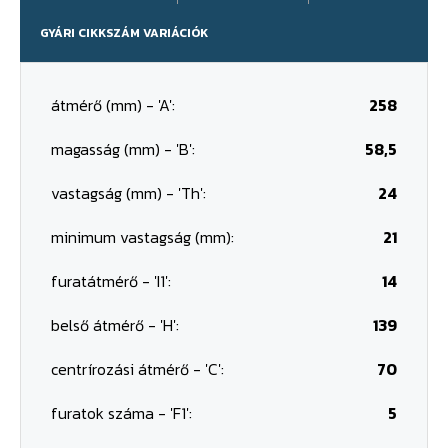
GYÁRI CIKKSZÁM VARIÁCIÓK
átmérő (mm) - 'A':
258
magasság (mm) - 'B':
58,5
vastagság (mm) - 'Th':
24
minimum vastagság (mm):
21
furatátmérő - 'I1':
14
belső átmérő - 'H':
139
centrírozási átmérő - 'C':
70
furatok száma - 'F1':
5