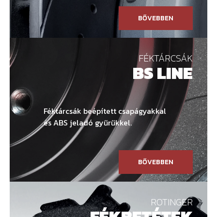
BŐVEBBEN
FÉKTÁRCSÁK
BS LINE
Féktárcsák beépített csapágyakkal
és ABS jeladó gyűrűkkel.
BŐVEBBEN
ROTINGER
FÉKBETÉTEK