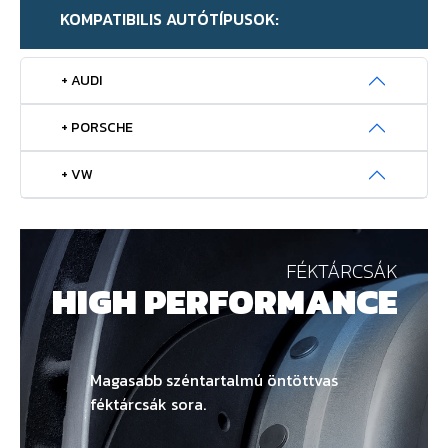
KOMPATIBILIS AUTÓTÍPUSOK:
+ AUDI
+ PORSCHE
+ VW
FÉKTÁRCSÁK
HIGH PERFORMANCE
Magasabb széntartalmú öntöttvas
féktárcsák sora.