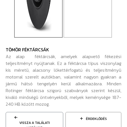
TÖMÖR FÉKTÁRCSÁK
Az alap féktárcsák, amelyek alapvető fékezési
teljesítményt nyújtanak. Ez a féktárcsa típus viszonylag
kis méretű, alacsony lökettérfogatú és teljesítményű
motorral szerelt autókban, valamint nagyon gyakran a
jármű hátsó tengelyén kerül alkalmazásra. Minden
Rotinger féktárcsa szigorú szabványok szerint készül,
kiváló minőségű öntvényekből, melyek keménysége 187-
240 HB között mozog.
ÉRDEKLŐDÉS
VISSZA A TALÁLATI