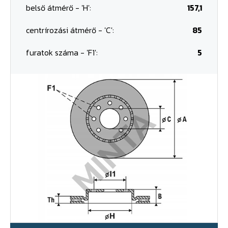
belső átmérő - 'H':
157,1
centrírozási átmérő - 'C':
85
furatok száma - 'F1':
5