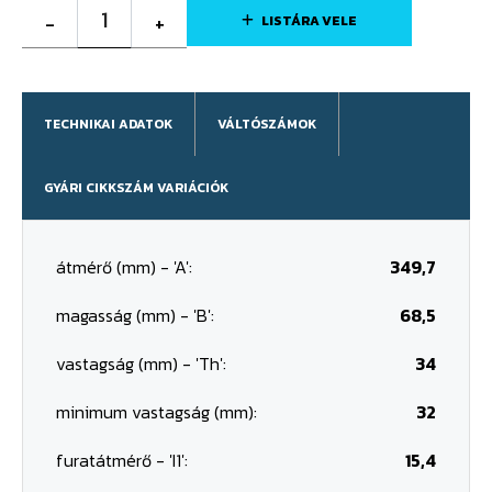
1
-
+
LISTÁRA VELE
TECHNIKAI ADATOK
VÁLTÓSZÁMOK
GYÁRI CIKKSZÁM VARIÁCIÓK
átmérő (mm) - 'A':
349,7
magasság (mm) - 'B':
68,5
vastagság (mm) - 'Th':
34
minimum vastagság (mm):
32
furatátmérő - 'I1':
15,4