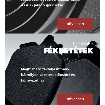
és ABS jeladó gyűrűkkel.
BŐVEBBEN
ROTINGER
FÉKBETÉTEK
Megbízható fékteljesítmény
bármilyen vezetési stílushoz és
környezethez.
BŐVEBBEN