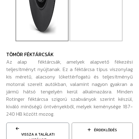
TÖMÖR FÉKTÁRCSÁK
Az alap féktárcsák, amelyek alapvető fékezési
teljesítményt nyújtanak. Ez a féktárcsa típus viszonylag
kis méretű, alacsony lökettérfogatú és teljesítményű
motorral szerelt autókban, valamint nagyon gyakran a
jármű hátsó tengelyén kerül alkalmazásra. Minden
Rotinger féktárcsa szigorú szabványok szerint készül,
kiváló minőségű öntvényekből, melyek keménysége 187-
240 HB között mozog.
ÉRDEKLŐDÉS
VISSZA A TALÁLATI