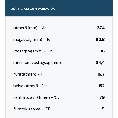
GYÁRI CIKKSZÁM VARIÁCIÓK
átmérő (mm) - 'A':
374
magasság (mm) - 'B':
80,8
vastagság (mm) - 'Th':
36
minimum vastagság (mm):
34,4
furatátmérő - 'I1':
16,7
belső átmérő - 'H':
152
centrírozási átmérő - 'C':
79
furatok száma - 'F1':
5