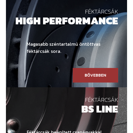
FÉKTÁRCSÁK
HIGH PERFORMANCE
Magasabb széntartalmú öntöttvas
féktárcsák sora.
BŐVEBBEN
FÉKTÁRCSÁK
BS LINE
Féktárcsák beépített csapágyakkal