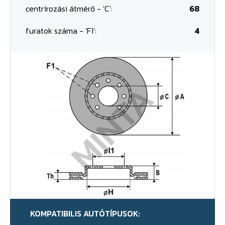
centrírozási átmérő - 'C':
68
furatok száma - 'F1':
4
KOMPATIBILIS AUTÓTÍPUSOK: