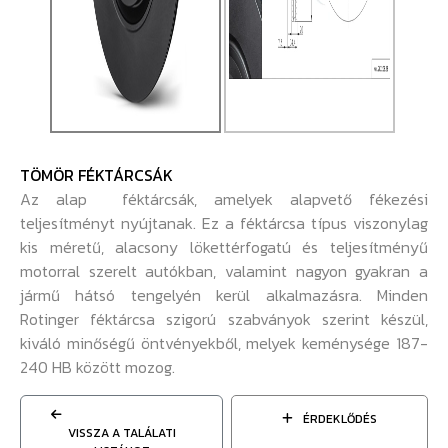
TÖMÖR FÉKTÁRCSÁK
Az alap féktárcsák, amelyek alapvető fékezési
teljesítményt nyújtanak. Ez a féktárcsa típus viszonylag
kis méretű, alacsony lökettérfogatú és teljesítményű
motorral szerelt autókban, valamint nagyon gyakran a
jármű hátsó tengelyén kerül alkalmazásra. Minden
Rotinger féktárcsa szigorú szabványok szerint készül,
kiváló minőségű öntvényekből, melyek keménysége 187-
240 HB között mozog.
ÉRDEKLŐDÉS
VISSZA A TALÁLATI