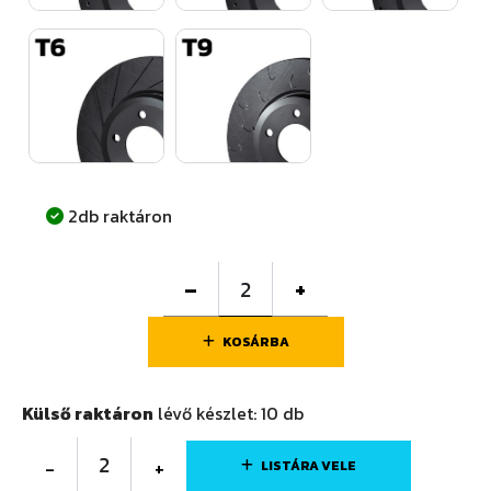
2db raktáron
–
+
KOSÁRBA
Külső raktáron
lévő készlet:
10
db
2
-
+
LISTÁRA VELE