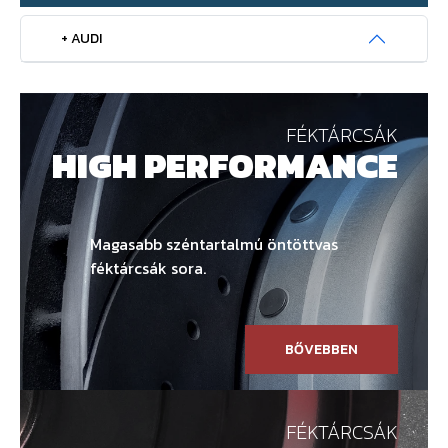
+ AUDI
FÉKTÁRCSÁK
HIGH PERFORMANCE
Magasabb széntartalmú öntöttvas
féktárcsák sora.
BŐVEBBEN
FÉKTÁRCSÁK