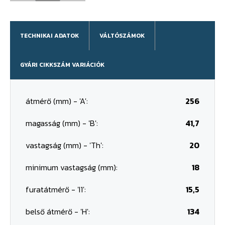
TECHNIKAI ADATOK
VÁLTÓSZÁMOK
GYÁRI CIKKSZÁM VARIÁCIÓK
átmérő (mm) - 'A':
256
magasság (mm) - 'B':
41,7
vastagság (mm) - 'Th':
20
minimum vastagság (mm):
18
furatátmérő - 'I1':
15,5
belső átmérő - 'H':
134