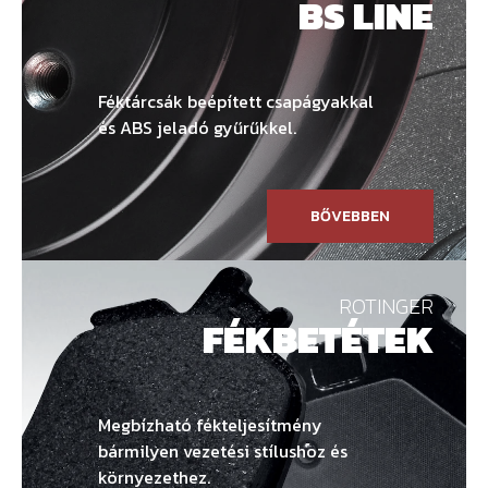
BS LINE
Féktárcsák beépített csapágyakkal
és ABS jeladó gyűrűkkel.
BŐVEBBEN
ROTINGER
FÉKBETÉTEK
Megbízható fékteljesítmény
bármilyen vezetési stílushoz és
környezethez.