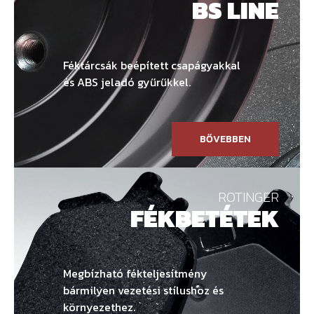
BS LINE
Féktárcsák beépített csapágyakkal
és ABS jeladó gyűrűkkel.
BŐVEBBEN
ROTINGER
FÉKBETÉTEK
Megbízható fékteljesítmény
bármilyen vezetési stílushoz és
környezethez.