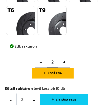
2db raktáron
–
+
KOSÁRBA
Külső raktáron
lévő készlet:
10
db
2
-
+
LISTÁRA VELE