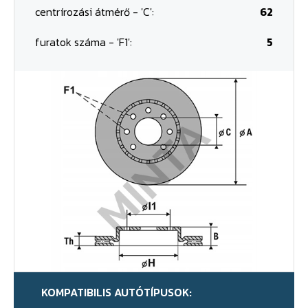
centrírozási átmérő - 'C':
62
furatok száma - 'F1':
5
KOMPATIBILIS AUTÓTÍPUSOK: