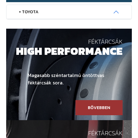
+ TOYOTA
FÉKTÁRCSÁK
HIGH PERFORMANCE
Magasabb széntartalmú öntöttvas
féktárcsák sora.
BŐVEBBEN
FÉKTÁRCSÁK