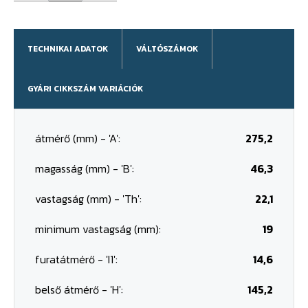
TECHNIKAI ADATOK
VÁLTÓSZÁMOK
GYÁRI CIKKSZÁM VARIÁCIÓK
átmérő (mm) - 'A':
275,2
magasság (mm) - 'B':
46,3
vastagság (mm) - 'Th':
22,1
minimum vastagság (mm):
19
furatátmérő - 'I1':
14,6
belső átmérő - 'H':
145,2