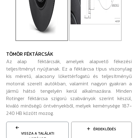
TÖMÖR FÉKTÁRCSÁK
Az alap féktárcsák, amelyek alapvető fékezési
teljesítményt nyújtanak. Ez a féktárcsa típus viszonylag
kis méretű, alacsony lökettérfogatú és teljesítményű
motorral szerelt autókban, valamint nagyon gyakran a
jármű hátsó tengelyén kerül alkalmazásra. Minden
Rotinger féktárcsa szigorú szabványok szerint készül,
kiváló minőségű öntvényekből, melyek keménysége 187-
240 HB között mozog.
ÉRDEKLŐDÉS
VISSZA A TALÁLATI