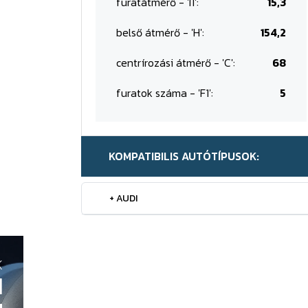
furatátmérő - 'I1':
15,3
belső átmérő - 'H':
154,2
centrírozási átmérő - 'C':
68
furatok száma - 'F1':
5
KOMPATIBILIS AUTÓTÍPUSOK:
+ AUDI
K
H