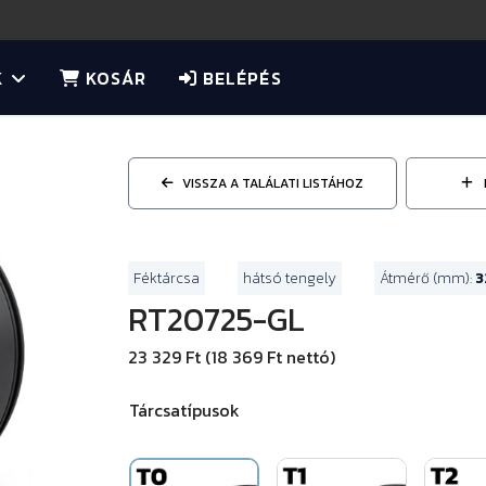
K
KOSÁR
BELÉPÉS
VISSZA A TALÁLATI LISTÁHOZ
Féktárcsa
hátsó tengely
Átmérő (mm):
3
RT20725-GL
23 329 Ft (18 369 Ft nettó)
Tárcsatípusok