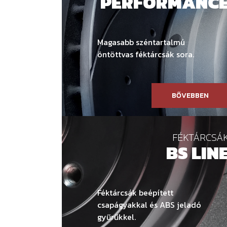
PERFORMANC
Magasabb széntartalmú
öntöttvas féktárcsák sora.
BŐVEBBEN
FÉKTÁRCSÁ
BS LIN
Féktárcsák beépített
csapágyakkal és ABS jeladó
gyűrűkkel.