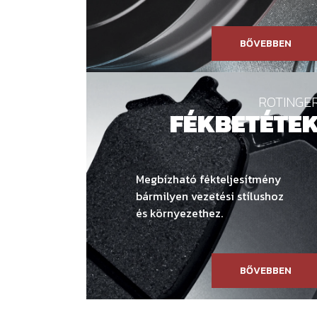
BŐVEBBEN
ROTINGE
FÉKBETÉTE
Megbízható fékteljesítmény
bármilyen vezetési stílushoz
és környezethez.
BŐVEBBEN