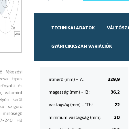
TECHNIKAI ADATOK
VÁLTÓSZ
GYÁRI CIKKSZÁM VARIÁCIÓK
ő fékezési
rcsa típus
átmérő (mm) - 'A':
329,9
érfogatú és
magasság (mm) - 'B':
36,2
n, valamint
lyén kerül
vastagság (mm) - 'Th':
22
sa szigorú
 minőségű
minimum vastagság (mm):
20
87-240 HB