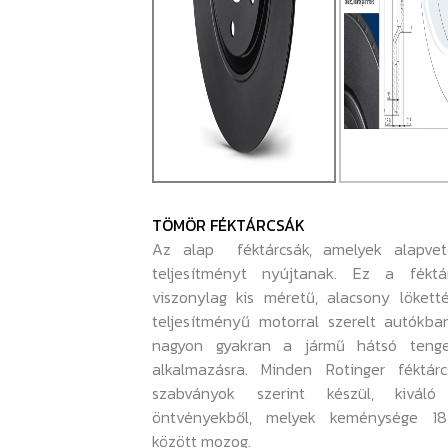
TÖMÖR FÉKTÁRCSÁK
Az alap féktárcsák, amelyek alapvet
teljesítményt nyújtanak. Ez a féktá
viszonylag kis méretű, alacsony lökett
teljesítményű motorral szerelt autókba
nagyon gyakran a jármű hátsó tenge
alkalmazásra. Minden Rotinger féktárc
szabványok szerint készül, kiváló
öntvényekből, melyek keménysége 1
között mozog.