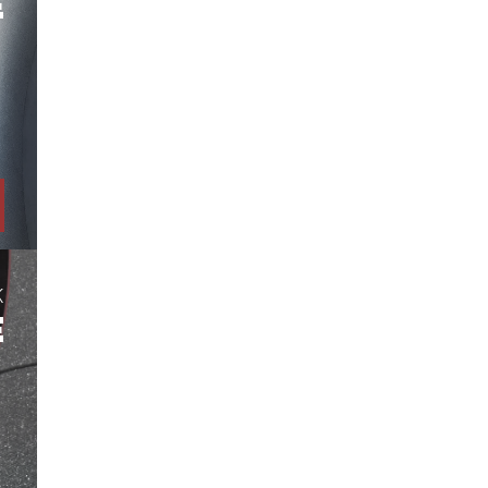
E
K
E