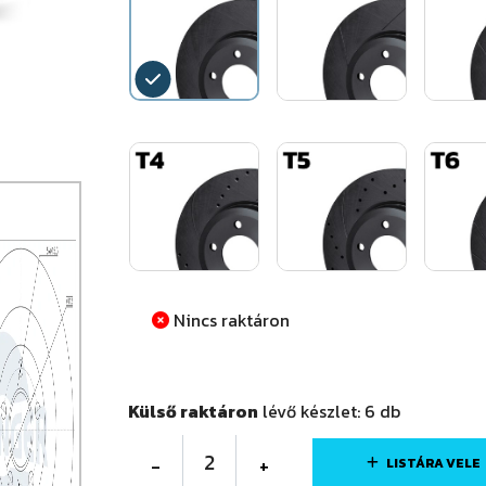
Nincs raktáron
Külső raktáron
lévő készlet:
6
db
2
-
+
LISTÁRA VELE