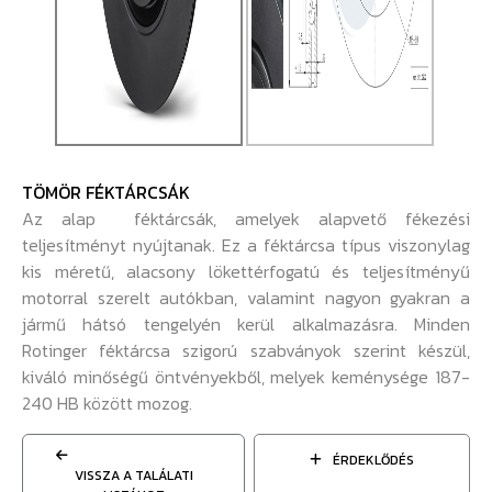
TÖMÖR FÉKTÁRCSÁK
Az alap féktárcsák, amelyek alapvető fékezési
teljesítményt nyújtanak. Ez a féktárcsa típus viszonylag
kis méretű, alacsony lökettérfogatú és teljesítményű
motorral szerelt autókban, valamint nagyon gyakran a
jármű hátsó tengelyén kerül alkalmazásra. Minden
Rotinger féktárcsa szigorú szabványok szerint készül,
kiváló minőségű öntvényekből, melyek keménysége 187-
240 HB között mozog.
ÉRDEKLŐDÉS
VISSZA A TALÁLATI