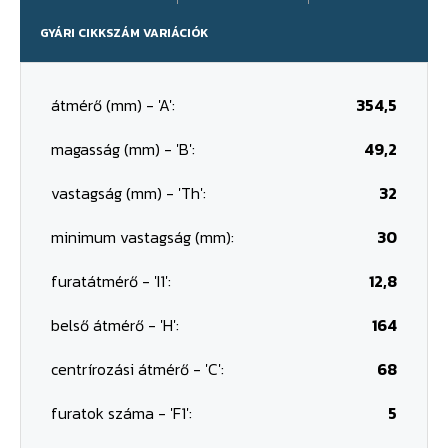
GYÁRI CIKKSZÁM VARIÁCIÓK
átmérő (mm) - 'A':
354,5
magasság (mm) - 'B':
49,2
vastagság (mm) - 'Th':
32
minimum vastagság (mm):
30
furatátmérő - 'I1':
12,8
belső átmérő - 'H':
164
centrírozási átmérő - 'C':
68
furatok száma - 'F1':
5