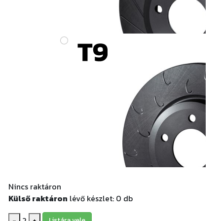
Nincs raktáron
Külső raktáron
lévő készlet:
0
db
-
2
+
Listára vele