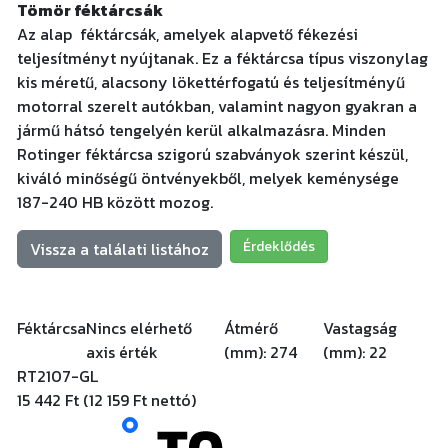
Tömör féktárcsák
Az alap féktárcsák, amelyek alapvető fékezési
teljesítményt nyújtanak. Ez a féktárcsa típus viszonylag
kis méretű, alacsony lökettérfogatú és teljesítményű
motorral szerelt autókban, valamint nagyon gyakran a
jármű hátsó tengelyén kerül alkalmazásra. Minden
Rotinger féktárcsa szigorú szabványok szerint készül,
kiváló minőségű öntvényekből, melyek keménysége
187-240 HB között mozog.
Érdeklődés
Vissza a találati listához
Féktárcsa
Nincs elérhető
Átmérő
Vastagság
axis érték
(mm):
274
(mm):
22
RT2107-GL
15 442 Ft (12 159 Ft nettó)