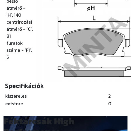
belső
átmérő -
'H':
140
centrírozási
átmérő - 'C':
81
furatok
száma - 'F1':
5
Specifikációk
kiszereles
2
extstore
0
Féktárcsák
High