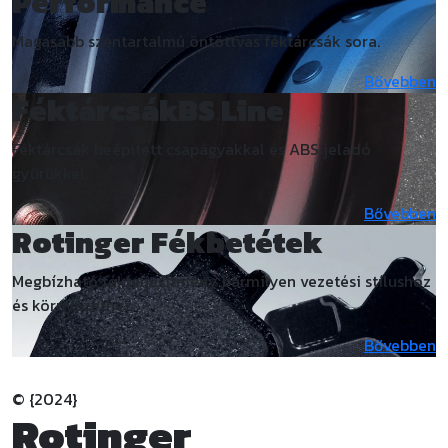
Performance
Magasabb széntartalmú öntöttvas féktárcsák sora.
Bővebben
Féktárcsák
BS Line
Féktárcsák beépített csapágyakkal és ABS jeladó
gyűrűkkel.
Bővebben
Rotinger
Fékbetétek
Megbízható fékteljesítmény bármilyen vezetési stílushoz
és környezethez.
Bővebben
© {2024}
Rotinger