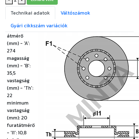
Technikai adatok
Váltószámok
Gyári cikkszám variációk
átmérő
(mm) - 'A':
274
magasság
(mm) - 'B':
35,5
vastagság
(mm) - 'Th':
22
minimum
vastagság
(mm):
20
furatátmérő
- 'I1':
10,8