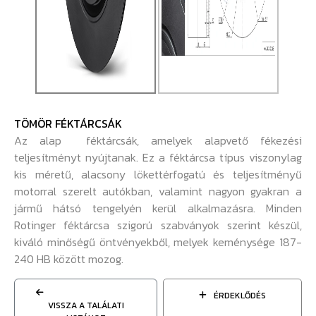
TÖMÖR FÉKTÁRCSÁK
Az alap féktárcsák, amelyek alapvető fékezési
teljesítményt nyújtanak. Ez a féktárcsa típus viszonylag
kis méretű, alacsony lökettérfogatú és teljesítményű
motorral szerelt autókban, valamint nagyon gyakran a
jármű hátsó tengelyén kerül alkalmazásra. Minden
Rotinger féktárcsa szigorú szabványok szerint készül,
kiváló minőségű öntvényekből, melyek keménysége 187-
240 HB között mozog.
ÉRDEKLŐDÉS
VISSZA A TALÁLATI