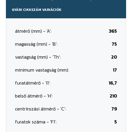
GYÁRI CIKKSZÁM VARIÁCIÓK
átmérő (mm) - 'A':
365
magasság (mm) - 'B':
75
vastagság (mm) - 'Th':
20
minimum vastagság (mm):
17
furatátmérő - 'I1':
16,7
belső átmérő - 'H':
210
centrírozási átmérő - 'C':
79
furatok száma - 'F1':
5