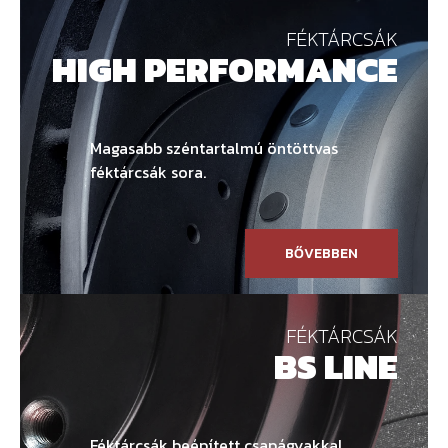
FÉKTÁRCSÁK
HIGH PERFORMANCE
Magasabb széntartalmú öntöttvas
féktárcsák sora.
BŐVEBBEN
FÉKTÁRCSÁK
BS LINE
Féktárcsák beépített csapágyakkal