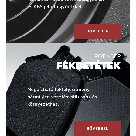
és ABS jeladó gyűrűkkel.
BŐVEBBEN
ROTINGER
FÉKBETÉTEK
Megbízható fékteljesítmény
bármilyen vezetési stílushoz és
környezethez.
BŐVEBBEN