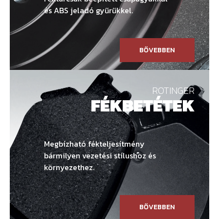
és ABS jeladó gyűrűkkel.
BŐVEBBEN
ROTINGER
FÉKBETÉTEK
Megbízható fékteljesítmény
bármilyen vezetési stílushoz és
környezethez.
BŐVEBBEN