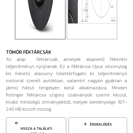
TÖMÖR FÉKTÁRCSÁK
Az alap féktárcsák, amelyek alapvető fékezési
teljesítményt nyújtanak. Ez a féktárcsa típus viszonylag
kis méretű, alacsony lökettérfogatú és teljesítményű
motorral szerelt autókban, valamint nagyon gyakran a
jármű hátsó tengelyén kerül alkalmazásra. Minden
Rotinger féktárcsa szigorú szabványok szerint készül,
kiváló minőségű öntvényekből, melyek keménysége 187-
240 HB között mozog.
ÉRDEKLŐDÉS
VISSZA A TALÁLATI