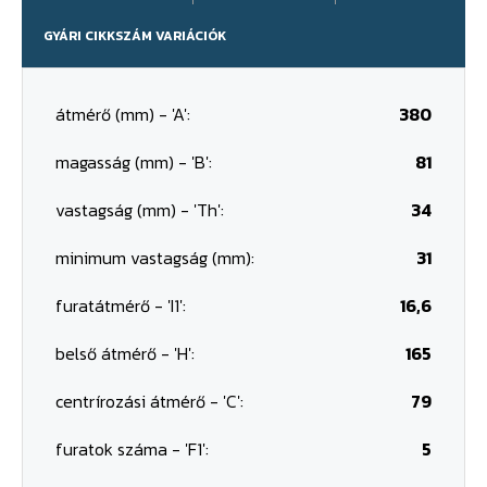
GYÁRI CIKKSZÁM VARIÁCIÓK
átmérő (mm) - 'A':
380
magasság (mm) - 'B':
81
vastagság (mm) - 'Th':
34
minimum vastagság (mm):
31
furatátmérő - 'I1':
16,6
belső átmérő - 'H':
165
centrírozási átmérő - 'C':
79
furatok száma - 'F1':
5