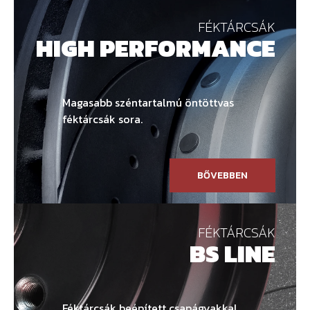
FÉKTÁRCSÁK
HIGH PERFORMANCE
Magasabb széntartalmú öntöttvas
féktárcsák sora.
BŐVEBBEN
FÉKTÁRCSÁK
BS LINE
Féktárcsák beépített csapágyakkal