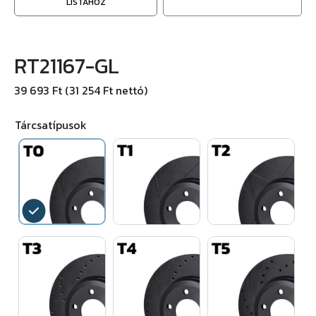
LISTÁHOZ
RT21167-GL
39 693 Ft (31 254 Ft nettó)
Tárcsatípusok