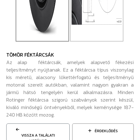
TÖMÖR FÉKTÁRCSÁK
Az alap féktárcsák, amelyek alapvető fékezési
teljesítményt nyújtanak. Ez a féktárcsa típus viszonylag
kis méretű, alacsony lökettérfogatú és teljesítményű
motorral szerelt autókban, valamint nagyon gyakran a
jármű hátsó tengelyén kerül alkalmazásra. Minden
Rotinger féktárcsa szigorú szabványok szerint készül,
kiváló minőségű öntvényekből, melyek keménysége 187-
240 HB között mozog.
ÉRDEKLŐDÉS
VISSZA A TALÁLATI