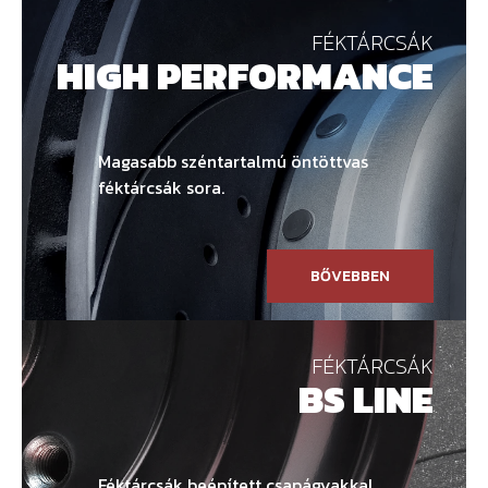
FÉKTÁRCSÁK
HIGH PERFORMANCE
Magasabb széntartalmú öntöttvas
féktárcsák sora.
BŐVEBBEN
FÉKTÁRCSÁK
BS LINE
Féktárcsák beépített csapágyakkal