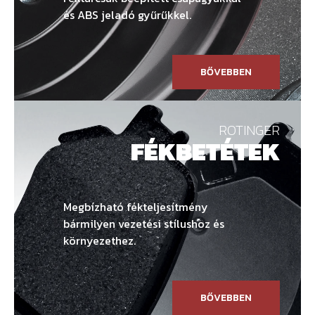
és ABS jeladó gyűrűkkel.
BŐVEBBEN
ROTINGER
FÉKBETÉTEK
Megbízható fékteljesítmény
bármilyen vezetési stílushoz és
környezethez.
BŐVEBBEN