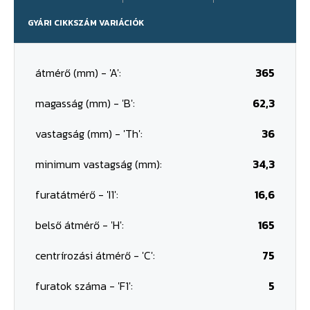
GYÁRI CIKKSZÁM VARIÁCIÓK
átmérő (mm) - 'A':
365
magasság (mm) - 'B':
62,3
vastagság (mm) - 'Th':
36
minimum vastagság (mm):
34,3
furatátmérő - 'I1':
16,6
belső átmérő - 'H':
165
centrírozási átmérő - 'C':
75
furatok száma - 'F1':
5