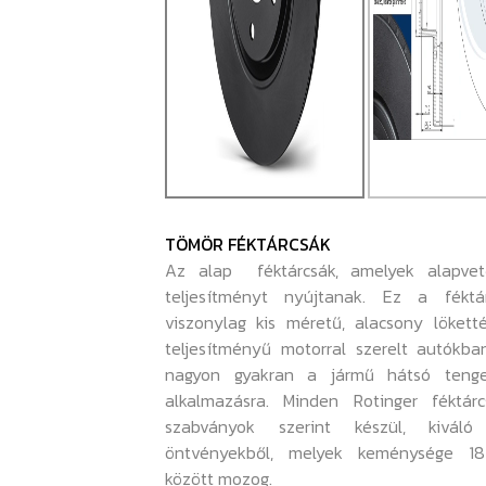
TÖMÖR FÉKTÁRCSÁK
Az alap féktárcsák, amelyek alapvet
teljesítményt nyújtanak. Ez a féktá
viszonylag kis méretű, alacsony lökett
teljesítményű motorral szerelt autókba
nagyon gyakran a jármű hátsó tenge
alkalmazásra. Minden Rotinger féktárc
szabványok szerint készül, kiváló
öntvényekből, melyek keménysége 1
között mozog.