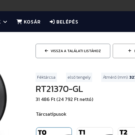
K
KOSÁR
BELÉPÉS
VISSZA A TALÁLATI LISTÁHOZ
Féktárcsa
első tengely
Átmérő (mm):
32
RT21370-GL
31 486 Ft (24 792 Ft nettó)
Tárcsatípusok