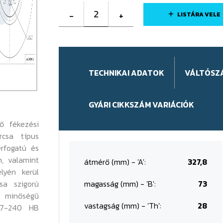
2
-
+
LISTÁRA VELE
TECHNIKAI ADATOK
VÁLTÓSZ
GYÁRI CIKKSZÁM VARIÁCIÓK
ő fékezési
rcsa típus
érfogatú és
n, valamint
átmérő (mm) - 'A':
327,8
lyén kerül
sa szigorú
magasság (mm) - 'B':
73
 minőségű
vastagság (mm) - 'Th':
28
87-240 HB