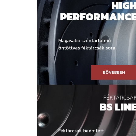
HIG
PERFORMANC
Magasabb széntartalmú
öntöttvas féktárcsák sora.
BŐVEBBEN
FÉKTÁRCSÁ
BS LIN
Féktárcsák beépített