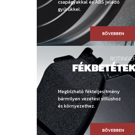
csapágyakkal és ABS jeladó
gyűrűkkel.
BŐVEBBEN
ROTINGE
FÉKBETÉTE
Megbízható fékteljesítmény
bármilyen vezetési stílushoz
és környezethez.
BŐVEBBEN