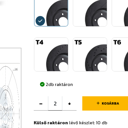
2db raktáron
–
+
KOSÁRBA
Külső raktáron
lévő készlet:
10
db