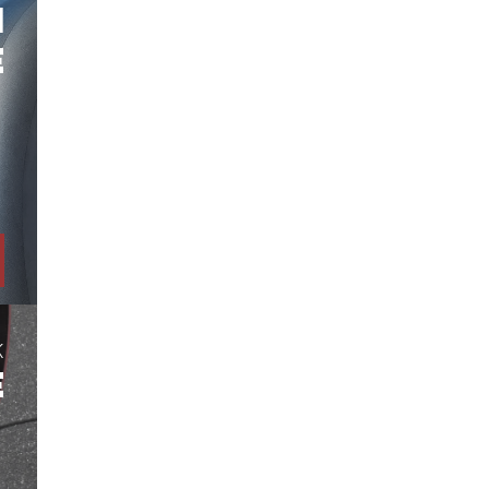
H
E
K
E