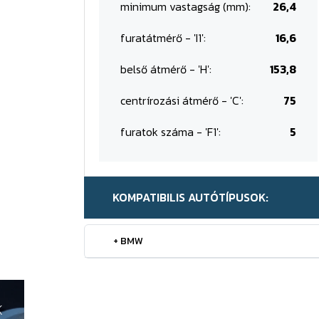
minimum vastagság (mm):
26,4
furatátmérő - 'I1':
16,6
belső átmérő - 'H':
153,8
centrírozási átmérő - 'C':
75
furatok száma - 'F1':
5
KOMPATIBILIS AUTÓTÍPUSOK:
+ BMW
K