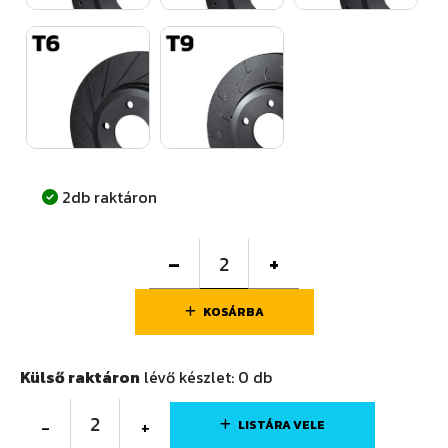
2db raktáron
–
+
KOSÁRBA
Külső raktáron
lévő készlet:
0
db
2
-
+
LISTÁRA VELE