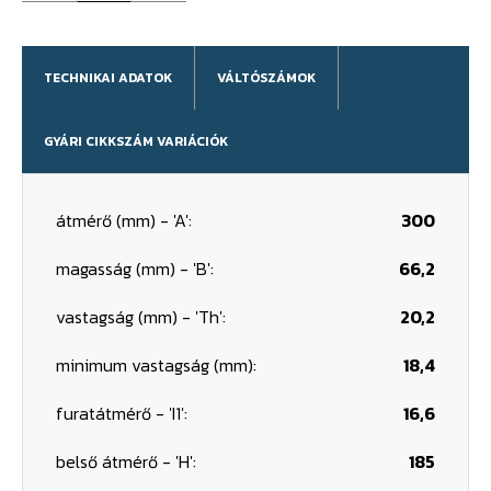
TECHNIKAI ADATOK
VÁLTÓSZÁMOK
GYÁRI CIKKSZÁM VARIÁCIÓK
átmérő (mm) - 'A':
300
magasság (mm) - 'B':
66,2
vastagság (mm) - 'Th':
20,2
minimum vastagság (mm):
18,4
furatátmérő - 'I1':
16,6
belső átmérő - 'H':
185