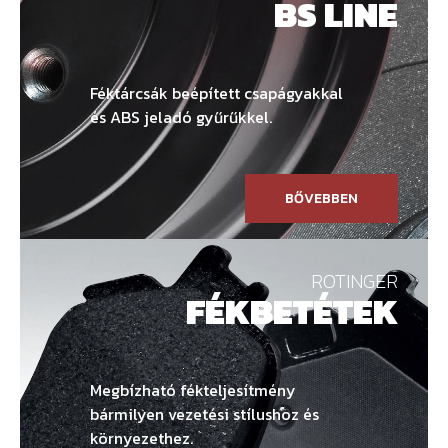
BS LINE
Féktárcsák beépített csapágyakkal
és ABS jeladó gyűrűkkel.
BŐVEBBEN
ROTINGER
FÉKBETÉTEK
Megbízható fékteljesítmény
bármilyen vezetési stílushoz és
környezethez.