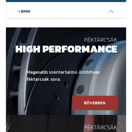
+ BMW
FÉKTÁRCSÁK
HIGH PERFORMANCE
Magasabb széntartalmú öntöttvas
féktárcsák sora.
BŐVEBBEN
FÉKTÁRCSÁK