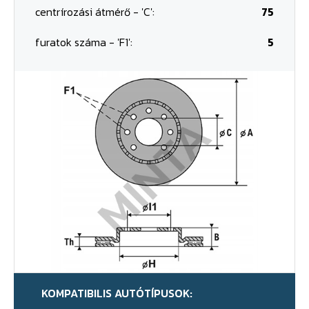
centrírozási átmérő - 'C':
75
furatok száma - 'F1':
5
KOMPATIBILIS AUTÓTÍPUSOK: