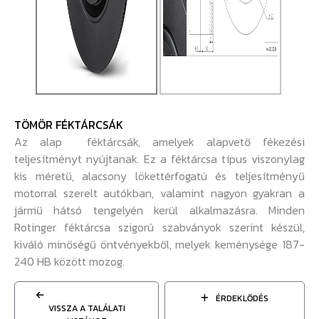
TÖMÖR FÉKTÁRCSÁK
Az alap féktárcsák, amelyek alapvető fékezési
teljesítményt nyújtanak. Ez a féktárcsa típus viszonylag
kis méretű, alacsony lökettérfogatú és teljesítményű
motorral szerelt autókban, valamint nagyon gyakran a
jármű hátsó tengelyén kerül alkalmazásra. Minden
Rotinger féktárcsa szigorú szabványok szerint készül,
kiváló minőségű öntvényekből, melyek keménysége 187-
240 HB között mozog.
ÉRDEKLŐDÉS
VISSZA A TALÁLATI