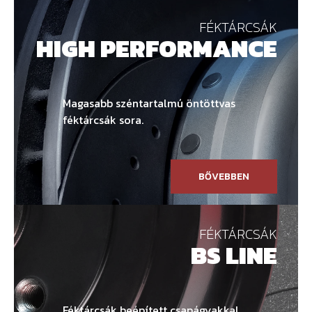
FÉKTÁRCSÁK
HIGH PERFORMANCE
Magasabb széntartalmú öntöttvas
féktárcsák sora.
BŐVEBBEN
FÉKTÁRCSÁK
BS LINE
Féktárcsák beépített csapágyakkal