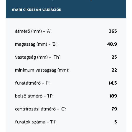
GYÁRI CIKKSZÁM VARIÁCIÓK
átmérő (mm) - 'A':
365
magasság (mm) - 'B':
48,9
vastagság (mm) - 'Th':
25
minimum vastagság (mm):
22
furatátmérő - 'I1':
14,5
belső átmérő - 'H':
189
centrírozási átmérő - 'C':
79
furatok száma - 'F1':
5