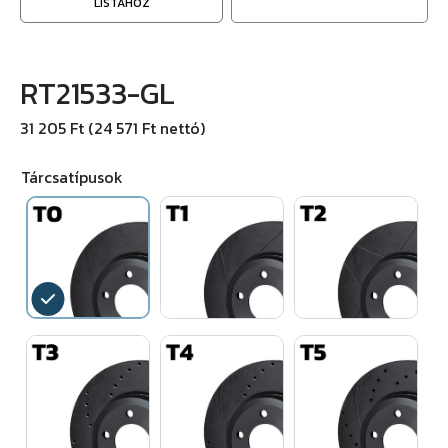
LISTÁHOZ
RT21533-GL
31 205 Ft (24 571 Ft nettó)
Tárcsatípusok