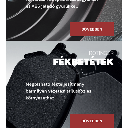
és ABS jeladó gyűrűkkel.
BŐVEBBEN
ROTINGER
FÉKBETÉTEK
Megbízható fékteljesítmény
bármilyen vezetési stílushoz és
környezethez.
BŐVEBBEN