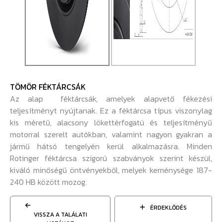
TÖMÖR FÉKTÁRCSÁK
Az alap féktárcsák, amelyek alapvető fékezési
teljesítményt nyújtanak. Ez a féktárcsa típus viszonylag
kis méretű, alacsony lökettérfogatú és teljesítményű
motorral szerelt autókban, valamint nagyon gyakran a
jármű hátsó tengelyén kerül alkalmazásra. Minden
Rotinger féktárcsa szigorú szabványok szerint készül,
kiváló minőségű öntvényekből, melyek keménysége 187-
240 HB között mozog.
ÉRDEKLŐDÉS
VISSZA A TALÁLATI