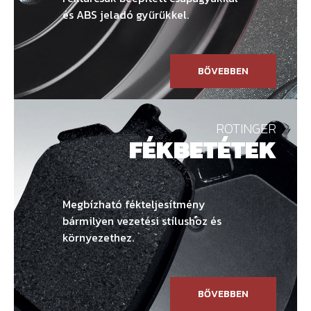
és ABS jeladó gyűrűkkel.
BŐVEBBEN
ROTINGER
FÉKBETÉTEK
Megbízható fékteljesítmény
bármilyen vezetési stílushoz és
környezethez.
BŐVEBBEN