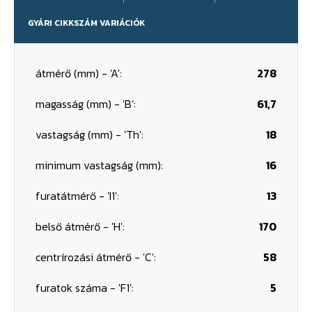
GYÁRI CIKKSZÁM VARIÁCIÓK
átmérő (mm) - 'A':
278
magasság (mm) - 'B':
61,7
vastagság (mm) - 'Th':
18
minimum vastagság (mm):
16
furatátmérő - 'I1':
13
belső átmérő - 'H':
170
centrírozási átmérő - 'C':
58
furatok száma - 'F1':
5