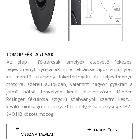
TÖMÖR FÉKTÁRCSÁK
Az alap féktárcsák, amelyek alapvető fékezési
teljesítményt nyújtanak. Ez a féktárcsa típus viszonylag
kis méretű, alacsony lökettérfogatú és teljesítményű
motorral szerelt autókban, valamint nagyon gyakran a
jármű hátsó tengelyén kerül alkalmazásra. Minden
Rotinger féktárcsa szigorú szabványok szerint készül,
kiváló minőségű öntvényekből, melyek keménysége 187-
240 HB között mozog.
ÉRDEKLŐDÉS
VISSZA A TALÁLATI