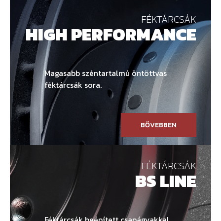
FÉKTÁRCSÁK
HIGH PERFORMANCE
Magasabb széntartalmú öntöttvas
féktárcsák sora.
BŐVEBBEN
FÉKTÁRCSÁK
BS LINE
Féktárcsák beépített csapágyakkal