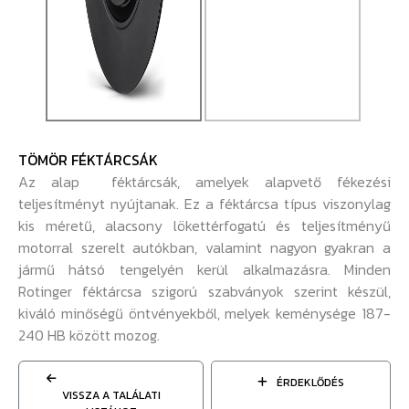
TÖMÖR FÉKTÁRCSÁK
Az alap féktárcsák, amelyek alapvető fékezési
teljesítményt nyújtanak. Ez a féktárcsa típus viszonylag
kis méretű, alacsony lökettérfogatú és teljesítményű
motorral szerelt autókban, valamint nagyon gyakran a
jármű hátsó tengelyén kerül alkalmazásra. Minden
Rotinger féktárcsa szigorú szabványok szerint készül,
kiváló minőségű öntvényekből, melyek keménysége 187-
240 HB között mozog.
ÉRDEKLŐDÉS
VISSZA A TALÁLATI