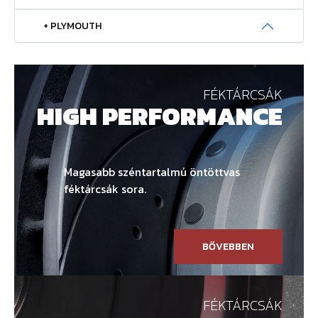
+ PLYMOUTH
FÉKTÁRCSÁK
HIGH PERFORMANCE
Magasabb széntartalmú öntöttvas
féktárcsák sora.
BŐVEBBEN
FÉKTÁRCSÁK