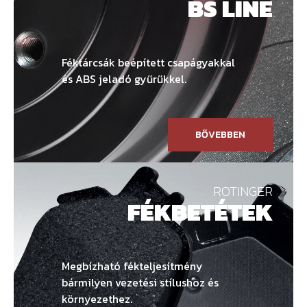
BS LINE
Féktárcsák beépített csapágyakkal
és ABS jeladó gyűrűkkel.
BŐVEBBEN
ROTINGER
FÉKBETÉTEK
Megbízható fékteljesítmény
bármilyen vezetési stílushoz és
környezethez.