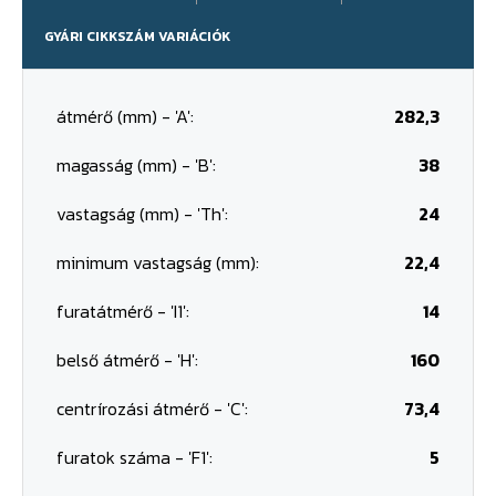
GYÁRI CIKKSZÁM VARIÁCIÓK
átmérő (mm) - 'A':
282,3
magasság (mm) - 'B':
38
vastagság (mm) - 'Th':
24
minimum vastagság (mm):
22,4
furatátmérő - 'I1':
14
belső átmérő - 'H':
160
centrírozási átmérő - 'C':
73,4
furatok száma - 'F1':
5