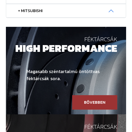
+ MITSUBISHI
FÉKTÁRCSÁK
HIGH PERFORMANCE
Magasabb széntartalmú öntöttvas
féktárcsák sora.
BŐVEBBEN
FÉKTÁRCSÁK