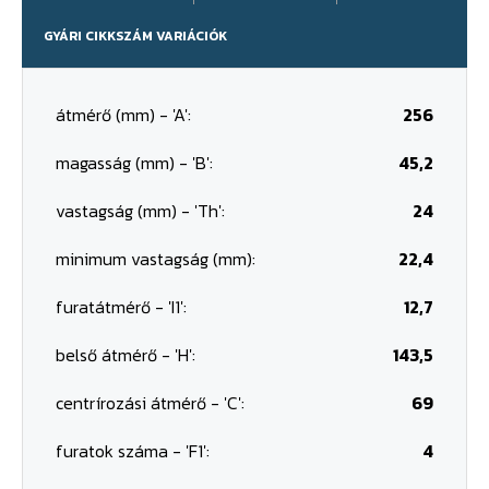
GYÁRI CIKKSZÁM VARIÁCIÓK
átmérő (mm) - 'A':
256
magasság (mm) - 'B':
45,2
vastagság (mm) - 'Th':
24
minimum vastagság (mm):
22,4
furatátmérő - 'I1':
12,7
belső átmérő - 'H':
143,5
centrírozási átmérő - 'C':
69
furatok száma - 'F1':
4