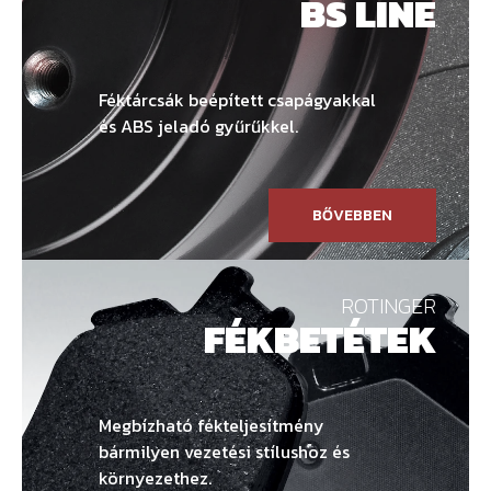
BS LINE
Féktárcsák beépített csapágyakkal
és ABS jeladó gyűrűkkel.
BŐVEBBEN
ROTINGER
FÉKBETÉTEK
Megbízható fékteljesítmény
bármilyen vezetési stílushoz és
környezethez.