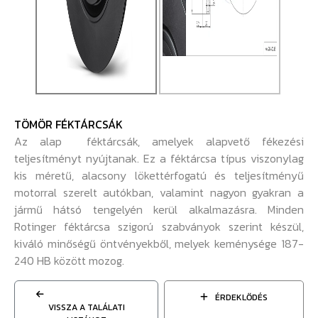
TÖMÖR FÉKTÁRCSÁK
Az alap féktárcsák, amelyek alapvető fékezési
teljesítményt nyújtanak. Ez a féktárcsa típus viszonylag
kis méretű, alacsony lökettérfogatú és teljesítményű
motorral szerelt autókban, valamint nagyon gyakran a
jármű hátsó tengelyén kerül alkalmazásra. Minden
Rotinger féktárcsa szigorú szabványok szerint készül,
kiváló minőségű öntvényekből, melyek keménysége 187-
240 HB között mozog.
ÉRDEKLŐDÉS
VISSZA A TALÁLATI