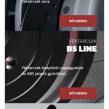
féktárcsák sora.
BŐVEBBEN
FÉKTÁRCSÁK
BS LINE
Féktárcsák beépített csapágyakkal
és ABS jeladó gyűrűkkel.
BŐVEBBEN