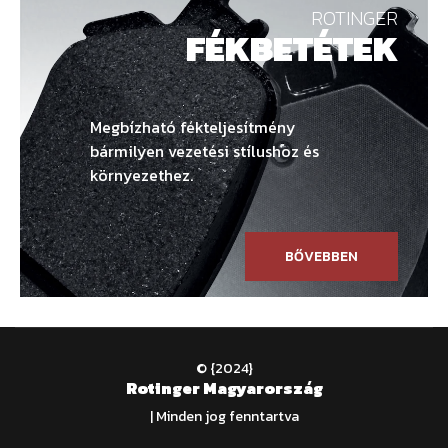
ROTINGER
FÉKBETÉTEK
Megbízható fékteljesítmény
bármilyen vezetési stílushoz és
környezethez.
BŐVEBBEN
© {2024}
Rotinger Magyarország
| Minden jog fenntartva