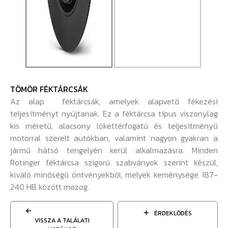
TÖMÖR FÉKTÁRCSÁK
Az alap féktárcsák, amelyek alapvető fékezési
teljesítményt nyújtanak. Ez a féktárcsa típus viszonylag
kis méretű, alacsony lökettérfogatú és teljesítményű
motorral szerelt autókban, valamint nagyon gyakran a
jármű hátsó tengelyén kerül alkalmazásra. Minden
Rotinger féktárcsa szigorú szabványok szerint készül,
kiváló minőségű öntvényekből, melyek keménysége 187-
240 HB között mozog.
ÉRDEKLŐDÉS
VISSZA A TALÁLATI