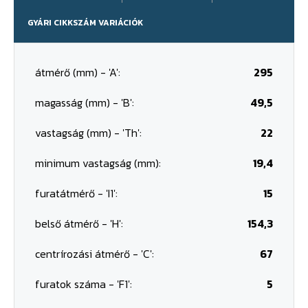
GYÁRI CIKKSZÁM VARIÁCIÓK
átmérő (mm) - 'A':
295
magasság (mm) - 'B':
49,5
vastagság (mm) - 'Th':
22
minimum vastagság (mm):
19,4
furatátmérő - 'I1':
15
belső átmérő - 'H':
154,3
centrírozási átmérő - 'C':
67
furatok száma - 'F1':
5