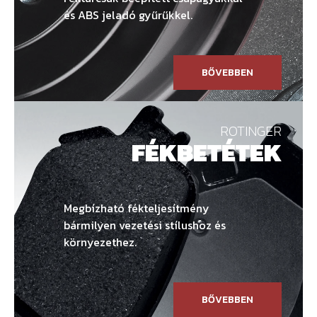
és ABS jeladó gyűrűkkel.
BŐVEBBEN
ROTINGER
FÉKBETÉTEK
Megbízható fékteljesítmény
bármilyen vezetési stílushoz és
környezethez.
BŐVEBBEN