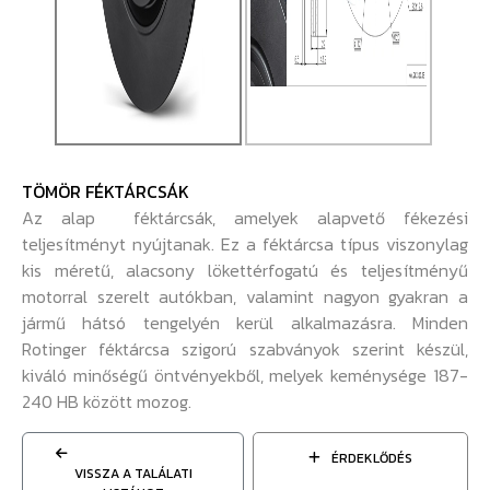
TÖMÖR FÉKTÁRCSÁK
Az alap féktárcsák, amelyek alapvető fékezési
teljesítményt nyújtanak. Ez a féktárcsa típus viszonylag
kis méretű, alacsony lökettérfogatú és teljesítményű
motorral szerelt autókban, valamint nagyon gyakran a
jármű hátsó tengelyén kerül alkalmazásra. Minden
Rotinger féktárcsa szigorú szabványok szerint készül,
kiváló minőségű öntvényekből, melyek keménysége 187-
240 HB között mozog.
ÉRDEKLŐDÉS
VISSZA A TALÁLATI