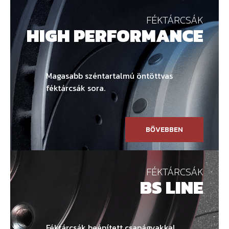
FÉKTÁRCSÁK
HIGH PERFORMANCE
Magasabb széntartalmú öntöttvas
féktárcsák sora.
BŐVEBBEN
FÉKTÁRCSÁK
BS LINE
Féktárcsák beépített csapágyakkal