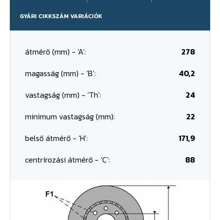
GYÁRI CIKKSZÁM VARIÁCIÓK
átmérő (mm) - 'A':
278
magasság (mm) - 'B':
40,2
vastagság (mm) - 'Th':
24
minimum vastagság (mm):
22
belső átmérő - 'H':
171,9
centrírozási átmérő - 'C':
88