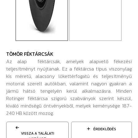
TÖMÖR FÉKTÁRCSÁK
Az alap féktárcsák, amelyek alapvető fékezési
teljesítményt nyújtanak. Ez a féktárcsa típus viszonylag
kis méretű, alacsony lökettérfogatú és teljesítményű
motorral szerelt autókban, valamint nagyon gyakran a
jármű hátsó tengelyén kerül alkalmazásra. Minden
Rotinger féktárcsa szigorú szabványok szerint készül,
kiváló minőségű öntvényekből, melyek keménysége 187-
240 HB között mozog.
ÉRDEKLŐDÉS
VISSZA A TALÁLATI