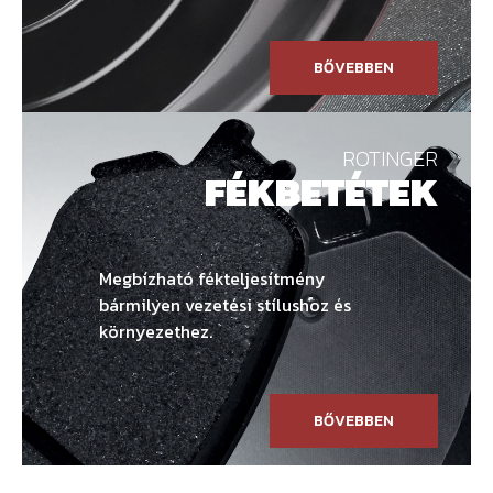
BŐVEBBEN
ROTINGER
FÉKBETÉTEK
Megbízható fékteljesítmény
bármilyen vezetési stílushoz és
környezethez.
BŐVEBBEN