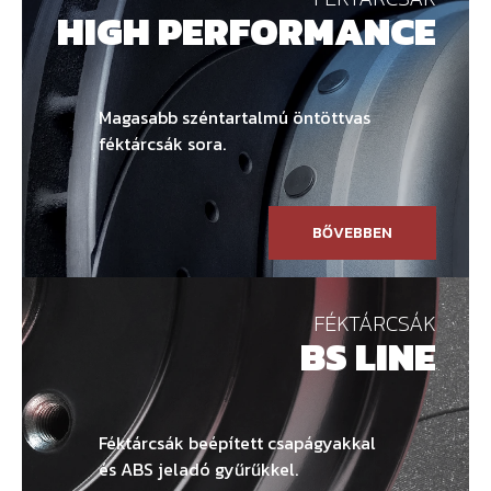
HIGH PERFORMANCE
Magasabb széntartalmú öntöttvas
féktárcsák sora.
BŐVEBBEN
FÉKTÁRCSÁK
BS LINE
Féktárcsák beépített csapágyakkal
és ABS jeladó gyűrűkkel.