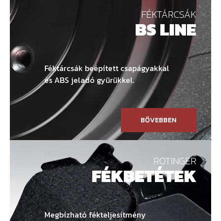
FÉKTÁRCSÁK
BS LINE
Féktárcsák beépített csapágyakkal
és ABS jeladó gyűrűkkel.
BŐVEBBEN
ROTINGER
FÉKBETÉTEK
Megbízható fékteljesítmény