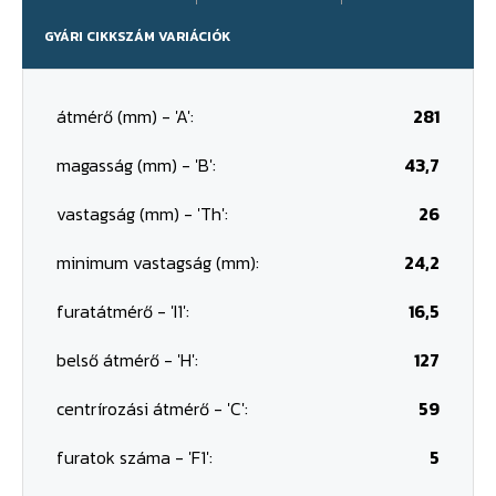
GYÁRI CIKKSZÁM VARIÁCIÓK
átmérő (mm) - 'A':
281
magasság (mm) - 'B':
43,7
vastagság (mm) - 'Th':
26
minimum vastagság (mm):
24,2
furatátmérő - 'I1':
16,5
belső átmérő - 'H':
127
centrírozási átmérő - 'C':
59
furatok száma - 'F1':
5