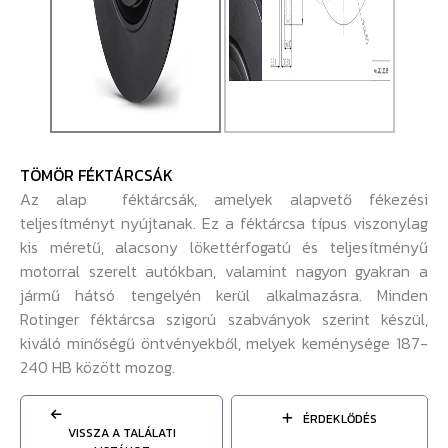
TÖMÖR FÉKTÁRCSÁK
Az alap féktárcsák, amelyek alapvető fékezési
teljesítményt nyújtanak. Ez a féktárcsa típus viszonylag
kis méretű, alacsony lökettérfogatú és teljesítményű
motorral szerelt autókban, valamint nagyon gyakran a
jármű hátsó tengelyén kerül alkalmazásra. Minden
Rotinger féktárcsa szigorú szabványok szerint készül,
kiváló minőségű öntvényekből, melyek keménysége 187-
240 HB között mozog.
ÉRDEKLŐDÉS
VISSZA A TALÁLATI