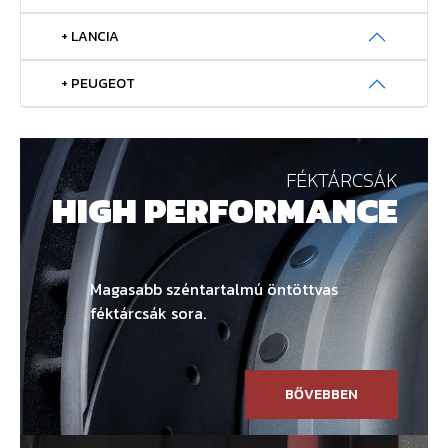
+ LANCIA
+ PEUGEOT
FÉKTÁRCSÁK
HIGH PERFORMANCE
Magasabb széntartalmú öntöttvas
féktárcsák sora.
BŐVEBBEN