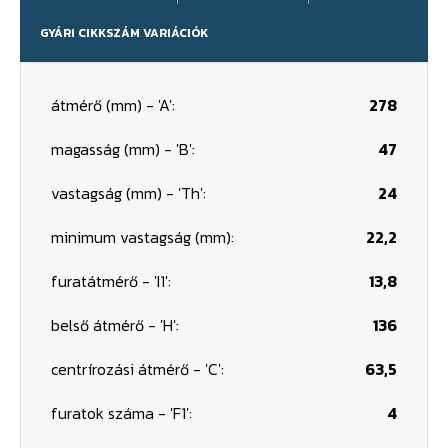
GYÁRI CIKKSZÁM VARIÁCIÓK
átmérő (mm) - 'A':
278
magasság (mm) - 'B':
47
vastagság (mm) - 'Th':
24
minimum vastagság (mm):
22,2
furatátmérő - 'I1':
13,8
belső átmérő - 'H':
136
centrírozási átmérő - 'C':
63,5
furatok száma - 'F1':
4