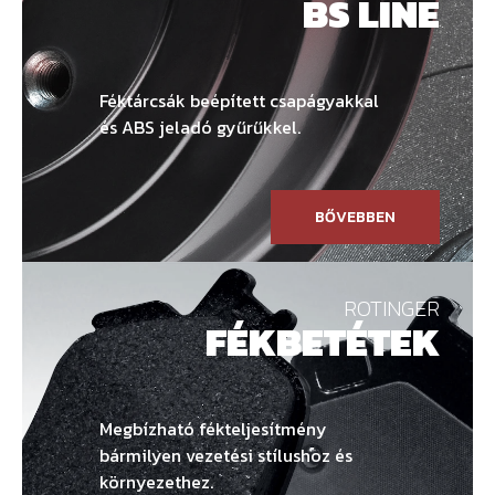
BS LINE
Féktárcsák beépített csapágyakkal
és ABS jeladó gyűrűkkel.
BŐVEBBEN
ROTINGER
FÉKBETÉTEK
Megbízható fékteljesítmény
bármilyen vezetési stílushoz és
környezethez.