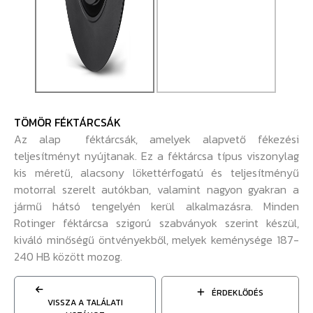
TÖMÖR FÉKTÁRCSÁK
Az alap féktárcsák, amelyek alapvető fékezési
teljesítményt nyújtanak. Ez a féktárcsa típus viszonylag
kis méretű, alacsony lökettérfogatú és teljesítményű
motorral szerelt autókban, valamint nagyon gyakran a
jármű hátsó tengelyén kerül alkalmazásra. Minden
Rotinger féktárcsa szigorú szabványok szerint készül,
kiváló minőségű öntvényekből, melyek keménysége 187-
240 HB között mozog.
ÉRDEKLŐDÉS
VISSZA A TALÁLATI