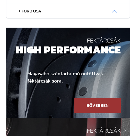
+ FORD USA
FÉKTÁRCSÁK
HIGH PERFORMANCE
Magasabb széntartalmú öntöttvas
féktárcsák sora.
BŐVEBBEN
FÉKTÁRCSÁK