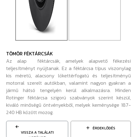
TÖMÖR FÉKTÁRCSÁK
Az alap féktárcsák, amelyek alapvető fékezési
teljesítményt nyújtanak. Ez a féktárcsa típus viszonylag
kis méretű, alacsony lökettérfogatú és teljesítményű
motorral szerelt autókban, valamint nagyon gyakran a
jármű hátsó tengelyén kerül alkalmazásra. Minden
Rotinger féktárcsa szigorú szabványok szerint készül,
kiváló minőségű öntvényekből, melyek keménysége 187-
240 HB között mozog.
ÉRDEKLŐDÉS
VISSZA A TALÁLATI