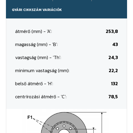
GYÁRI CIKKSZÁM VARIÁCIÓK
átmérő (mm) - 'A':
253,8
magasság (mm) - 'B':
43
vastagság (mm) - 'Th':
24,3
minimum vastagság (mm):
22,2
belső átmérő - 'H':
132
centrírozási átmérő - 'C':
78,5