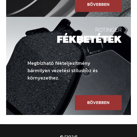
BŐVEBBEN
ROTINGER
FÉKBETÉTEK
Megbízható fékteljesítmény
bármilyen vezetési stílushoz és
környezethez.
BŐVEBBEN
© {2024}