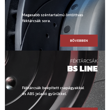
Magasabb széntartalmú öntöttvas
féktárcsák sora.
BŐVEBBEN
FÉKTÁRCSÁK
BS LINE
Féktárcsák beépített csapágyakkal
és ABS jeladó gyűrűkkel.