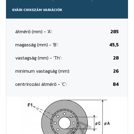
GYÁRI CIKKSZÁM VARIÁCIÓK
átmérő (mm) - 'A':
285
magasság (mm) - 'B':
45,5
vastagság (mm) - 'Th':
28
minimum vastagság (mm):
26
centrírozási átmérő - 'C':
84