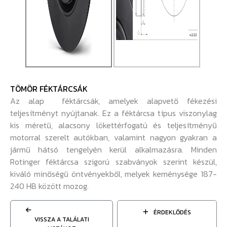
TÖMÖR FÉKTÁRCSÁK
Az alap féktárcsák, amelyek alapvető fékezési
teljesítményt nyújtanak. Ez a féktárcsa típus viszonylag
kis méretű, alacsony lökettérfogatú és teljesítményű
motorral szerelt autókban, valamint nagyon gyakran a
jármű hátsó tengelyén kerül alkalmazásra. Minden
Rotinger féktárcsa szigorú szabványok szerint készül,
kiváló minőségű öntvényekből, melyek keménysége 187-
240 HB között mozog.
ÉRDEKLŐDÉS
VISSZA A TALÁLATI