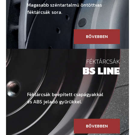
Magasabb széntartalmú öntöttvas
féktárcsák sora.
BŐVEBBEN
FÉKTÁRCSÁK
BS LINE
Féktárcsák beépített csapágyakkal
és ABS jeladó gyűrűkkel.
BŐVEBBEN