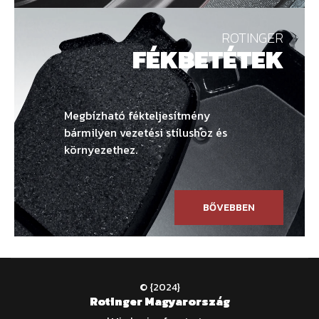
ROTINGER
FÉKBETÉTEK
Megbízható fékteljesítmény
bármilyen vezetési stílushoz és
környezethez.
BŐVEBBEN
© {2024}
Rotinger Magyarország