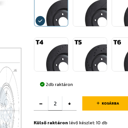
2db raktáron
–
+
KOSÁRBA
Külső raktáron
lévő készlet:
10
db