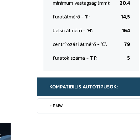
minimum vastagság (mm):
20,4
furatátmérő - 'I1':
14,5
belső átmérő - 'H':
164
centrírozási átmérő - 'C':
79
furatok száma - 'F1':
5
KOMPATIBILIS AUTÓTÍPUSOK:
+ BMW
K