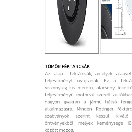
TÖMÖR FÉKTÁRCSÁK
Az alap féktárcsák, amelyek alapvet
teljesítményt nyújtanak. Ez a féktá
viszonylag kis méretű, alacsony lökett
teljesítményű motorral szerelt autókba
nagyon gyakran a jármű hátsó tenge
alkalmazásra. Minden Rotinger féktárc
szabványok szerint készül, kiváló
öntvényekből, melyek keménysége 1
között mozog.