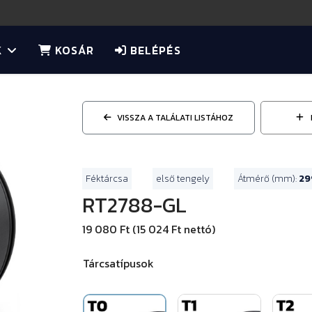
K
KOSÁR
BELÉPÉS
VISSZA A TALÁLATI LISTÁHOZ
Féktárcsa
első tengely
Átmérő (mm):
29
RT2788-GL
19 080 Ft (15 024 Ft nettó)
Tárcsatípusok