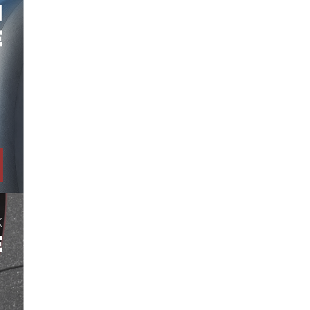
H
E
K
E