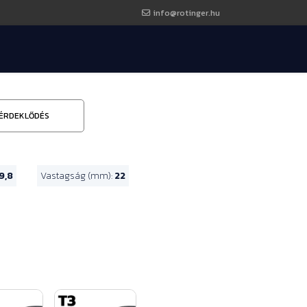
info@rotinger.hu
ÉRDEKLŐDÉS
9,8
Vastagság (mm):
22