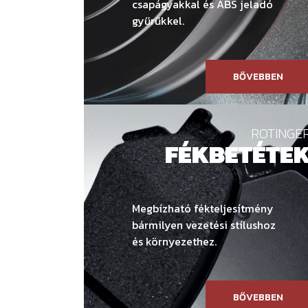
csapágyakkal és ABS jeladó
gyűrűkkel.
BŐVEBBEN
ROTINGE
FÉKBETÉTE
Megbízható fékteljesítmény
bármilyen vezetési stílushoz
és környezethez.
BŐVEBBEN