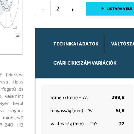
2
-
+
LISTÁRA VELE
TECHNIKAI ADATOK
VÁLTÓSZ
GYÁRI CIKKSZÁM VARIÁCIÓK
ő fékezési
rcsa típus
érfogatú és
n, valamint
átmérő (mm) - 'A':
299,8
lyén kerül
sa szigorú
magasság (mm) - 'B':
51,8
 minőségű
vastagság (mm) - 'Th':
22
87-240 HB