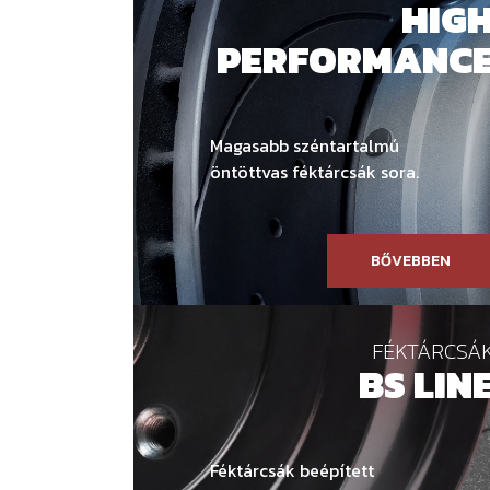
HIG
PERFORMANC
Magasabb széntartalmú
öntöttvas féktárcsák sora.
BŐVEBBEN
FÉKTÁRCSÁ
BS LIN
Féktárcsák beépített