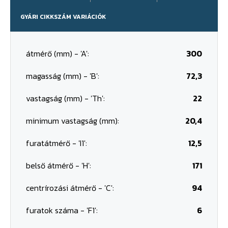
GYÁRI CIKKSZÁM VARIÁCIÓK
átmérő (mm) - 'A':
300
magasság (mm) - 'B':
72,3
vastagság (mm) - 'Th':
22
minimum vastagság (mm):
20,4
furatátmérő - 'I1':
12,5
belső átmérő - 'H':
171
centrírozási átmérő - 'C':
94
furatok száma - 'F1':
6