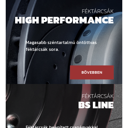
FÉKTÁRCSÁK
HIGH PERFORMANCE
Magasabb széntartalmú öntöttvas
féktárcsák sora.
BŐVEBBEN
FÉKTÁRCSÁK
BS LINE
Féktárcsák beépített csapágyakkal