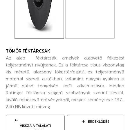
TÖMÖR FÉKTÁRCSÁK
Az alap féktárcsák, amelyek alapvető fékezési
teljesítményt nyújtanak. Ez a féktárcsa típus viszonylag
kis méretű, alacsony lökettérfogatú és teljesítményű
motorral szerelt autókban, valamint nagyon gyakran a
jármű hátsó tengelyén kerül alkalmazásra. Minden
Rotinger féktárcsa szigorú szabványok szerint készül,
kiváló minőségű öntvényekből, melyek keménysége 187-
240 HB között mozog.
ÉRDEKLŐDÉS
VISSZA A TALÁLATI