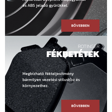
és ABS jeladó gyűrűkkel.
BŐVEBBEN
ROTINGER
FÉKBETÉTEK
Megbízható fékteljesítmény
bármilyen vezetési stílushoz és
környezethez.
BŐVEBBEN