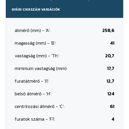
GYÁRI CIKKSZÁM VARIÁCIÓK
átmérő (mm) - 'A':
258,6
magasság (mm) - 'B':
41
vastagság (mm) - 'Th':
20,7
minimum vastagság (mm):
17,7
furatátmérő - 'I1':
12,7
belső átmérő - 'H':
124
centrírozási átmérő - 'C':
61
furatok száma - 'F1':
4