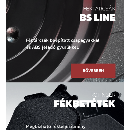
FÉKTÁRCSÁK
BS LINE
Féktárcsák beépített csapágyakkal
és ABS jeladó gyűrűkkel.
BŐVEBBEN
ROTINGER
FÉKBETÉTEK
Megbízható fékteljesítmény