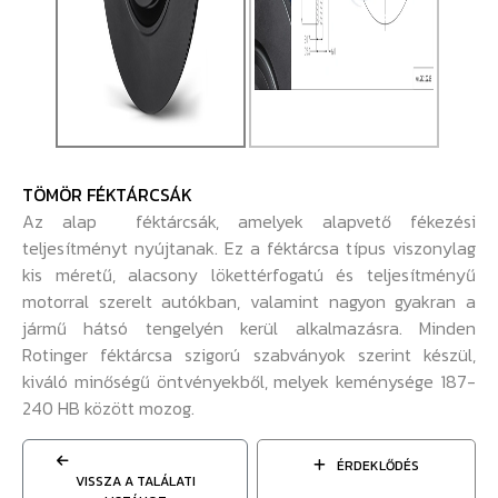
TÖMÖR FÉKTÁRCSÁK
Az alap féktárcsák, amelyek alapvető fékezési
teljesítményt nyújtanak. Ez a féktárcsa típus viszonylag
kis méretű, alacsony lökettérfogatú és teljesítményű
motorral szerelt autókban, valamint nagyon gyakran a
jármű hátsó tengelyén kerül alkalmazásra. Minden
Rotinger féktárcsa szigorú szabványok szerint készül,
kiváló minőségű öntvényekből, melyek keménysége 187-
240 HB között mozog.
ÉRDEKLŐDÉS
VISSZA A TALÁLATI