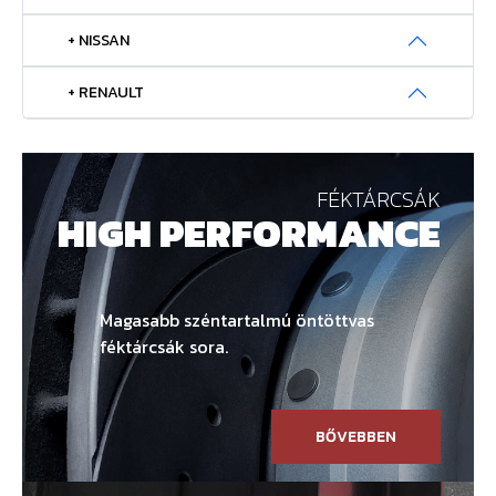
+ NISSAN
+ RENAULT
FÉKTÁRCSÁK
HIGH PERFORMANCE
Magasabb széntartalmú öntöttvas
féktárcsák sora.
BŐVEBBEN