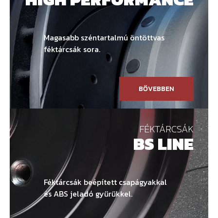
Magasabb széntartalmú öntöttvas
féktárcsák sora.
BŐVEBBEN
FÉKTÁRCSÁK
BS LINE
Féktárcsák beépített csapágyakkal
és ABS jeladó gyűrűkkel.