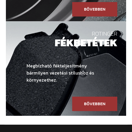
BŐVEBBEN
ROTINGER
FÉKBETÉTEK
Megbízható fékteljesítmény
bármilyen vezetési stílushoz és
környezethez.
BŐVEBBEN