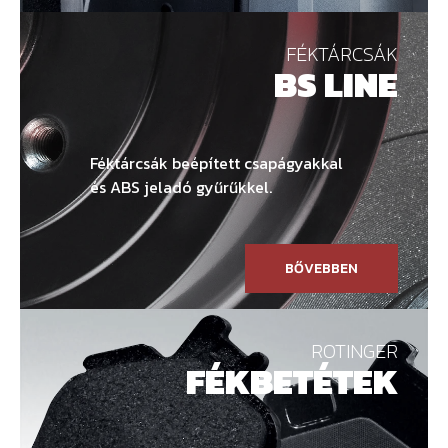
FÉKTÁRCSÁK
BS LINE
Féktárcsák beépített csapágyakkal
és ABS jeladó gyűrűkkel.
BŐVEBBEN
ROTINGER
FÉKBETÉTEK