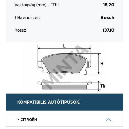
vastagság (mm) - 'Th':
18,20
fékrendszer:
Bosch
hossz:
137,10
KOMPATIBILIS AUTÓTÍPUSOK:
+ CITROËN