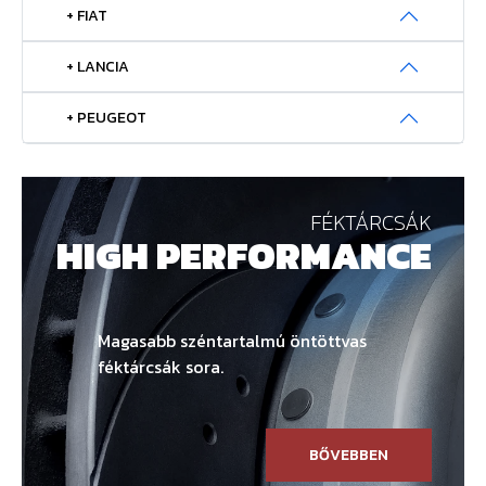
+ FIAT
+ LANCIA
+ PEUGEOT
FÉKTÁRCSÁK
HIGH PERFORMANCE
Magasabb széntartalmú öntöttvas
féktárcsák sora.
BŐVEBBEN