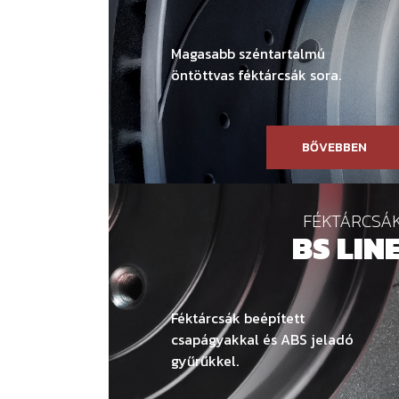
Magasabb széntartalmú
öntöttvas féktárcsák sora.
BŐVEBBEN
FÉKTÁRCSÁ
BS LIN
Féktárcsák beépített
csapágyakkal és ABS jeladó
gyűrűkkel.