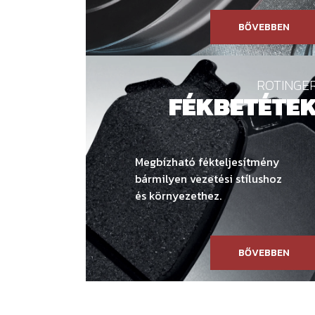
BŐVEBBEN
ROTINGE
FÉKBETÉTE
Megbízható fékteljesítmény
bármilyen vezetési stílushoz
és környezethez.
BŐVEBBEN