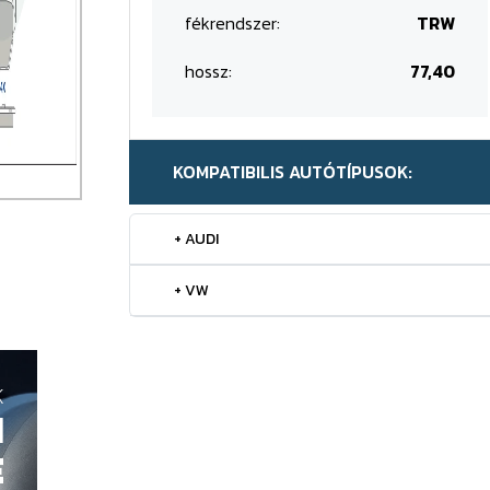
fékrendszer:
TRW
hossz:
77,40
KOMPATIBILIS AUTÓTÍPUSOK:
+ AUDI
+ VW
K
H
E