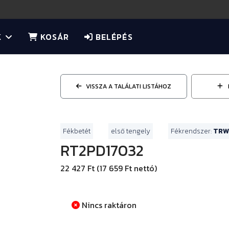
K
KOSÁR
BELÉPÉS
VISSZA A TALÁLATI LISTÁHOZ
Fékbetét
első tengely
Fékrendszer:
TRW
RT2PD17032
22 427 Ft (17 659 Ft nettó)
Nincs raktáron