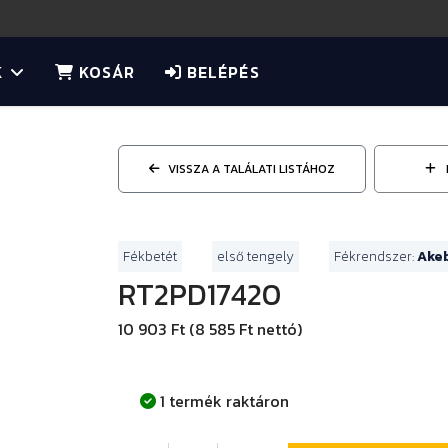
K
KOSÁR
BELÉPÉS
VISSZA A TALÁLATI LISTÁHOZ
Fékbetét
első tengely
Fékrendszer:
Ake
RT2PD17420
10 903 Ft (8 585 Ft nettó)
1 termék raktáron