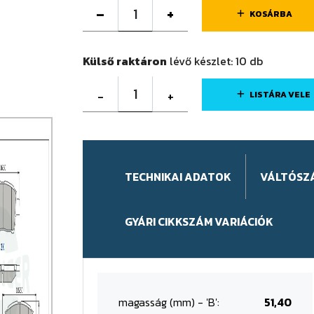
–
+
KOSÁRBA
Külső raktáron
lévő készlet:
10
db
1
-
+
LISTÁRA VELE
TECHNIKAI ADATOK
VÁLTÓSZ
GYÁRI CIKKSZÁM VARIÁCIÓK
magasság (mm) - 'B':
51,40