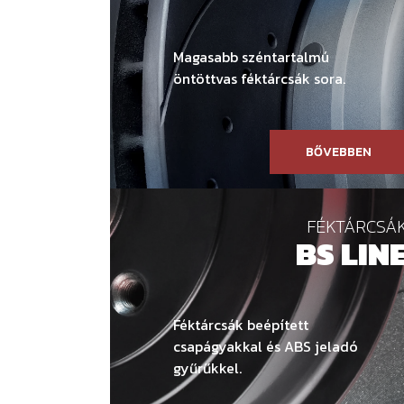
Magasabb széntartalmú
öntöttvas féktárcsák sora.
BŐVEBBEN
FÉKTÁRCSÁ
BS LIN
Féktárcsák beépített
csapágyakkal és ABS jeladó
gyűrűkkel.