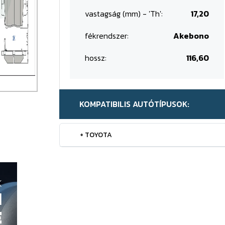
vastagság (mm) - 'Th':
17,20
fékrendszer:
Akebono
hossz:
116,60
KOMPATIBILIS AUTÓTÍPUSOK:
+ TOYOTA
K
H
E