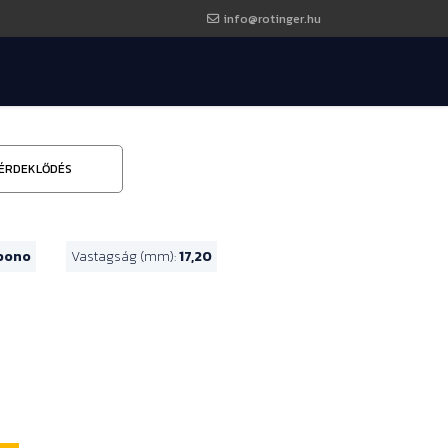
info@rotinger.hu
ÉRDEKLŐDÉS
bono
Vastagság (mm):
17,20