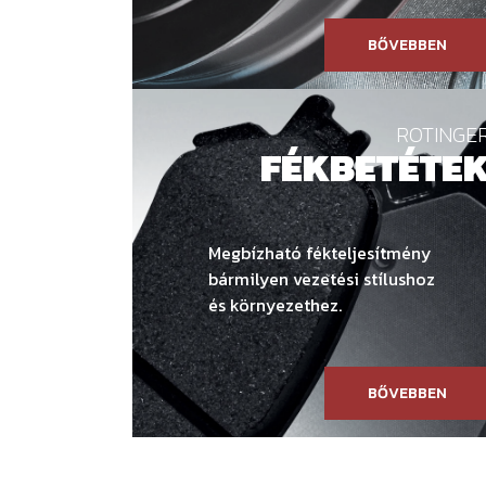
BŐVEBBEN
ROTINGE
FÉKBETÉTE
Megbízható fékteljesítmény
bármilyen vezetési stílushoz
és környezethez.
BŐVEBBEN